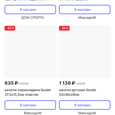
Romana 1.Д-26.20 молочный
В магазин
В магазин
ДОМ СПОРТА
МаксидоМ
-
42
%
-
20
%
635 ₽
1 139 ₽
1 099 ₽
1 419 ₽
качели-перекладина Soulet
качели детские Soulet
37,5х15,5см пластик
53х36х29см
В магазин
В магазин
МаксидоМ
МаксидоМ