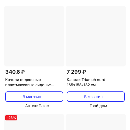
340,6 ₽
7 299 ₽
Качели подвесные
Качели Triumph nord
пластмассовые сиденье
165х158х182 см
33x22 см
В магазин
В магазин
АптекиПлюс
Твой дом
-
23
%