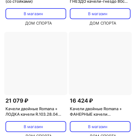
(со стойками)
ГНЕЗДО качели-гнездо 80см
R.103.28.04 серый\жёлтый
В магазин
В магазин
ДОМ СПОРТА
ДОМ СПОРТА
21 079 ₽
16 424 ₽
Качели двойные Romana +
Качели двойные Romana +
ЛОДКА качели R.103.28.04
ФАНЕРНЫЕ качели
серый\жёлтый
R.103.28.04 серый\жёлтый
В магазин
В магазин