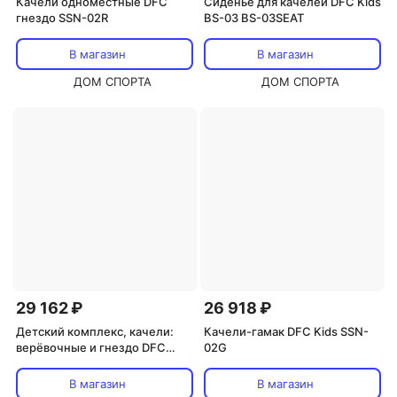
Качели одноместные DFC
Сиденье для качелей DFC Kids
гнездо SSN-02R
BS-03 BS-03SEAT
В магазин
В магазин
ДОМ СПОРТА
ДОМ СПОРТА
29 162 ₽
26 918 ₽
Детский комплекс, качели:
Качели-гамак DFC Kids SSN-
верёвочные и гнездо DFC
02G
SRN-01
В магазин
В магазин