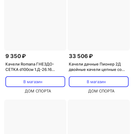
9 350 ₽
33 506 ₽
Качели Romana ГНЕЗДО-
Качели дачные Пионер 2Д
СЕТКА d100см 1.Д-26.16
двойные качели цепные со
черный\желтый
спинкой+ качели Паутина
100см PS-302
В магазин
В магазин
ДОМ СПОРТА
ДОМ СПОРТА