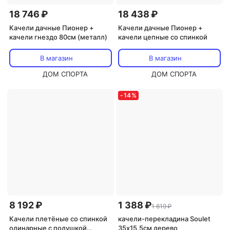
18 746 ₽
18 438 ₽
Качели дачные Пионер +
Качели дачные Пионер +
качели гнездо 80см (металл)
качели цепные со спинкой
В магазин
В магазин
ДОМ СПОРТА
ДОМ СПОРТА
-
14
%
8 192 ₽
1 388 ₽
1 619 ₽
Качели плетёные со спинкой
качели-перекладина Soulet
одинарные с подушкой
35х15,5см дерево