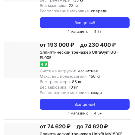
Вес тренажера:
133 кг
Вес маховика:
23 кг
Расположение маховика:
спереди
Все цены
5
1 магазин с
4.5
+
от 193 000 ₽
до 230 400 ₽
Эллиптический тренажер UltraGym UG-
EL005
4.9
Система нагрузки:
магнитная
Макс. вес пользователя:
150 кг
Вес тренажера:
85 кг
Вес маховика:
10 кг
Расположение маховика:
сзади
Все цены
4
1 магазин с
4.5
+
от 74 620 ₽
до 74 620 ₽
Эллиптический тренажер Unixfit MV-500E