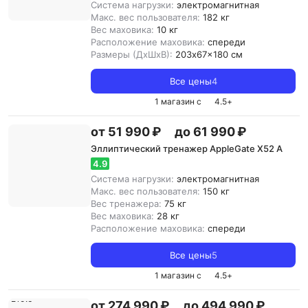
Система нагрузки:
электромагнитная
Макс. вес пользователя:
182 кг
Вес маховика:
10 кг
Расположение маховика:
спереди
Размеры (ДxШxВ):
203x67x180 см
Все цены
4
1 магазин с
4.5
+
от 51 990 ₽
до 61 990 ₽
Эллиптический тренажер AppleGate X52 A
4.9
Система нагрузки:
электромагнитная
Макс. вес пользователя:
150 кг
Вес тренажера:
75 кг
Вес маховика:
28 кг
Расположение маховика:
спереди
Все цены
5
1 магазин с
4.5
+
от 274 990 ₽
до 494 990 ₽