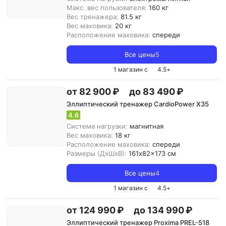
Макс. вес пользователя:
160 кг
Вес тренажера:
81.5 кг
Вес маховика:
20 кг
Расположение маховика:
спереди
Все цены
5
1 магазин с
4.5
+
от 82 900 ₽
до 83 490 ₽
Эллиптический тренажер CardioPower X35
4.6
Система нагрузки:
магнитная
Вес маховика:
18 кг
Расположение маховика:
спереди
Размеры (ДxШxВ):
161x82x173 см
Все цены
4
1 магазин с
4.5
+
от 124 990 ₽
до 134 990 ₽
Эллиптический тренажер Proxima PREL-518