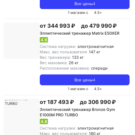
Все цены
4
1 магазин с
4.5
+
от 344 993 ₽
до 479 990 ₽
Эллиптический тренажер Matrix E50XER
4.6
Система нагрузки:
электромагнитная
Макс. вес пользователя:
147 кг
Вес тренажера:
133 кг
Вес маховика:
26 кг
Расположение маховика:
спереди
Все цены
4
1 магазин с
4.5
+
от 187 493 ₽
до 306 990 ₽
Эллиптический тренажер Bronze Gym
E1000M PRO TURBO
4.8
Система нагрузки:
электромагнитная
Макс. вес пользователя:
180 кг