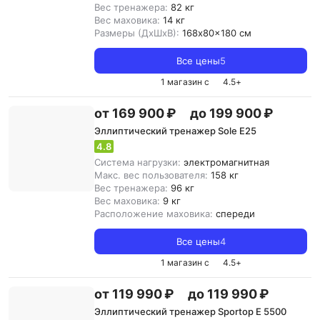
Вес тренажера:
82 кг
Вес маховика:
14 кг
Размеры (ДxШxВ):
168x80x180 см
Все цены
5
1 магазин с
4.5
+
от 169 900 ₽
до 199 900 ₽
Эллиптический тренажер Sole E25
4.8
Система нагрузки:
электромагнитная
Макс. вес пользователя:
158 кг
Вес тренажера:
96 кг
Вес маховика:
9 кг
Расположение маховика:
спереди
Все цены
4
1 магазин с
4.5
+
от 119 990 ₽
до 119 990 ₽
Эллиптический тренажер Sportop E 5500