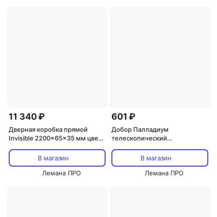
11 340 ₽
601 ₽
Дверная коробка прямой
Добор Палладиум
Invisible 2200x65x35 мм цвет
телескопический
хром (2.5 шт.)
2070x100x10 мм ПВХ цвет
милк
В магазин
В магазин
Лемана ПРО
Лемана ПРО