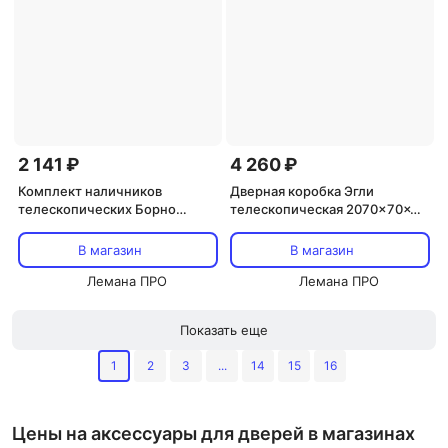
2 141 ₽
4 260 ₽
Комплект наличников
Дверная коробка Эгли
телескопических Борно
телескопическая 2070x70x32
2150x70x32 мм
мм ПЭТ белый
полипропилен цвет бежевый
В магазин
В магазин
(5 шт.)
Лемана ПРО
Лемана ПРО
Показать еще
1
2
3
...
14
15
16
Цены на аксессуары для дверей в магазинах