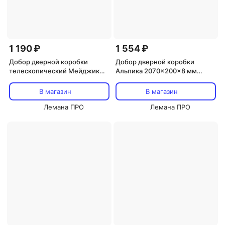
1 190 ₽
1 554 ₽
Добор дверной коробки
Добор дверной коробки
телескопический Мейджик
Альпика 2070x200x8 мм
2070x150x10 мм ПВХ цвет
полипропилен цвет графит
сэнд
вуд
В магазин
В магазин
Лемана ПРО
Лемана ПРО