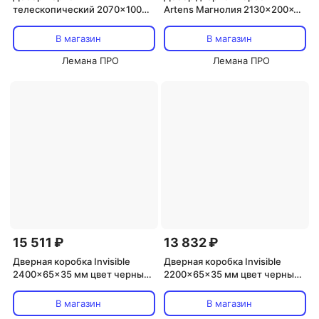
телескопический 2070x100x8
Artens Магнолия 2130x200x10
мм полипропилен цвет белый
мм ПВХ цвет белое дерево
дуб
В магазин
В магазин
Лемана ПРО
Лемана ПРО
15 511 ₽
13 832 ₽
Дверная коробка Invisible
Дверная коробка Invisible
2400x65x35 мм цвет черный
2200x65x35 мм цвет черный
(2.5 шт.)
(2.5 шт.)
В магазин
В магазин