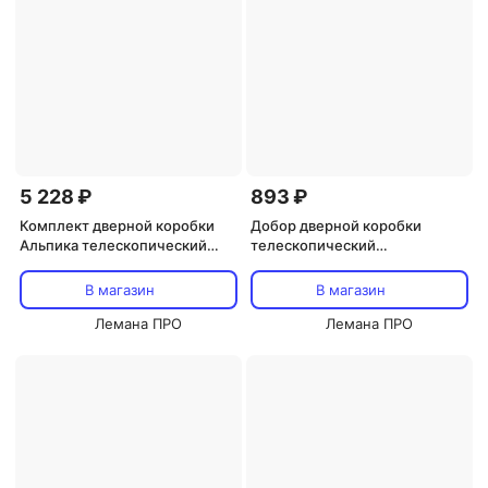
5 228 ₽
893 ₽
Комплект дверной коробки
Добор дверной коробки
Альпика телескопический
телескопический
2370x80x40 мм
2060x100x10 мм эмаль цвет
полипропилен цвет графит
светло-серый
В магазин
В магазин
вуд (2.5шт.)
Лемана ПРО
Лемана ПРО