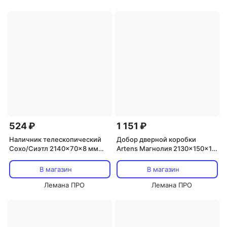
524 ₽
1 151 ₽
Наличник телескопический
Добор дверной коробки
Сохо/Сиэтл 2140x70x8 мм
Artens Магнолия 2130x150x10
ПВХ ламинация цвет лофт
мм ПВХ цвет белое дерево
светлый
В магазин
В магазин
Лемана ПРО
Лемана ПРО