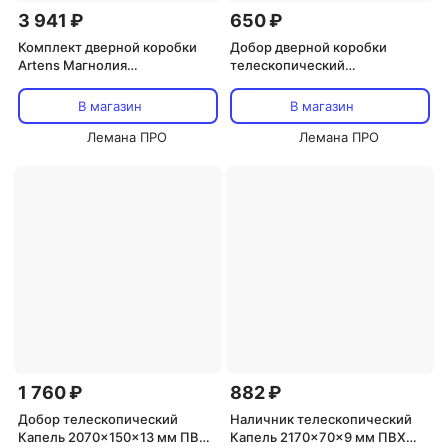
3 941 ₽
650 ₽
Комплект дверной коробки
Добор дверной коробки
Artens Магнолия
телескопический
телескопический 210x7x3.2
2150x100x10 мм Hardflex цвет
см ПВХ ламинация белое
белый
В магазин
В магазин
дерево (2.5шт.)
Лемана ПРО
Лемана ПРО
1 760 ₽
882 ₽
Добор телескопический
Наличник телескопический
Капель 2070x150x13 мм ПВХ
Капель 2170x70x9 мм ПВХ