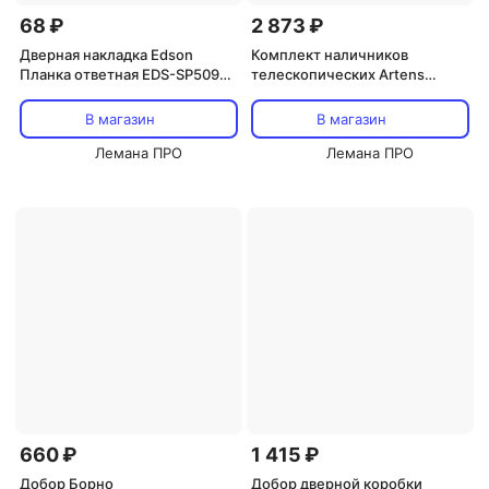
68 ₽
2 873 ₽
Дверная накладка Edson
Комплект наличников
Планка ответная EDS-SP5096
телескопических Artens
цвет матовый никель
Магнолия 2140x70x8 мм ПВХ
цвет белое дерево (5 шт.)
В магазин
В магазин
Лемана ПРО
Лемана ПРО
660 ₽
1 415 ₽
Добор Борно
Добор дверной коробки