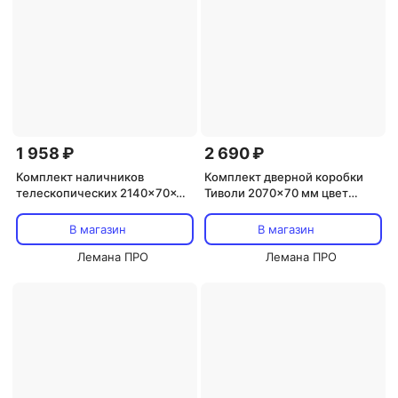
1 958 ₽
2 690 ₽
Комплект наличников
Комплект дверной коробки
телескопических 2140x70x8
Тиволи 2070x70 мм цвет
мм Hardflex цвет стиппл грей
рустик серый 2.5 шт.
5 шт.
В магазин
В магазин
Лемана ПРО
Лемана ПРО