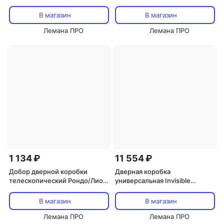
цвет белый
цвет белый
В магазин
В магазин
Лемана ПРО
Лемана ПРО
1 134 ₽
11 554 ₽
Добор дверной коробки
Дверная коробка
телескопический Рондо/Лион
универсальная Invisible
2070x200x10 мм Hardflex цвет
2000x65x35 мм цвет черный
серый жемчуг
(2.5 шт.)
В магазин
В магазин
Лемана ПРО
Лемана ПРО