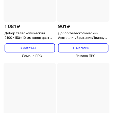
1 081 ₽
901 ₽
Добор телескопический
Добор телескопический
2100x150x10 мм шпон цвет
Австралия/Британия/Твинвуд/
орех
Сплит 2060x100x10 мм эмаль
цвет белый
В магазин
В магазин
Лемана ПРО
Лемана ПРО