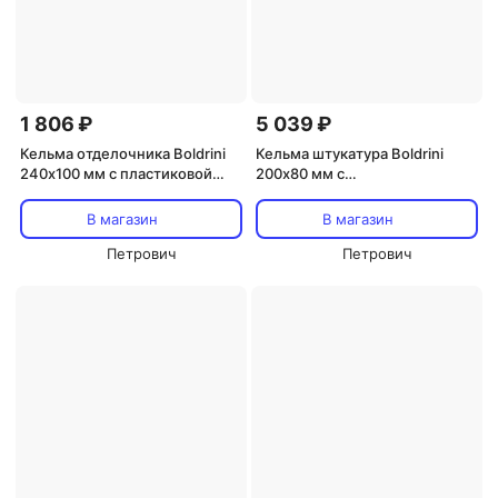
1 806 ₽
5 039 ₽
Кельма отделочника Boldrini
Кельма штукатура Boldrini
240х100 мм с пластиковой
200х80 мм с
ручкой (43201)
двухкомпонентной ручкой
(55701)
В магазин
В магазин
Петрович
Петрович