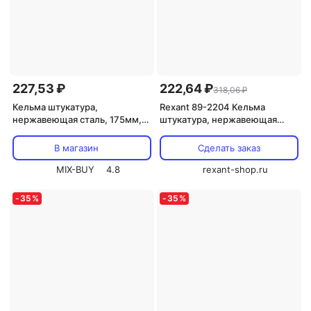
227,53 ₽
222,64 ₽
318,06 ₽
Кельма штукатура,
Rexant 89-2204 Кельма
нержавеющая сталь, 175мм,
штукатура, нержавеющая
пластиковая ручка REXANT,
сталь, 175мм 1 шт
цена за 1 шт
В магазин
Сделать заказ
MIX-BUY
4.8
rexant-shop.ru
-
35
%
-
35
%