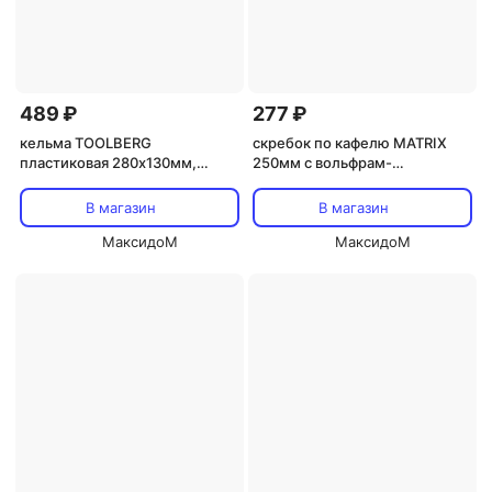
489 ₽
277 ₽
кельма TOOLBERG
скребок по кафелю MATRIX
пластиковая 280х130мм,
250мм с вольфрам-
арт.1001100
карбидным напылением
В магазин
В магазин
МаксидоМ
МаксидоМ