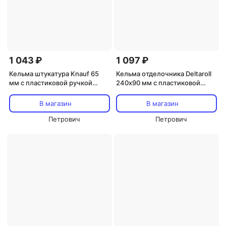
1 043 ₽
1 097 ₽
Кельма штукатура Knauf 65
Кельма отделочника Deltaroll
мм с пластиковой ручкой
240х90 мм с пластиковой
(20222700)
ручкой (PTTP17249)
В магазин
В магазин
Петрович
Петрович