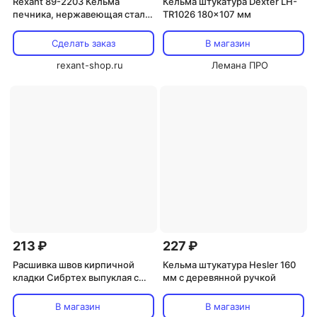
Rexant 89-2203 Кельма
Кельма штукатура Dexter LH-
печника, нержавеющая сталь,
TR1026 180x107 мм
175мм 1 шт
Сделать заказ
В магазин
rexant-shop.ru
Лемана ПРО
213 ₽
227 ₽
Расшивка швов кирпичной
Кельма штукатура Hesler 160
кладки Сибртех выпуклая с
мм с деревянной ручкой
деревянной ручкой
В магазин
В магазин