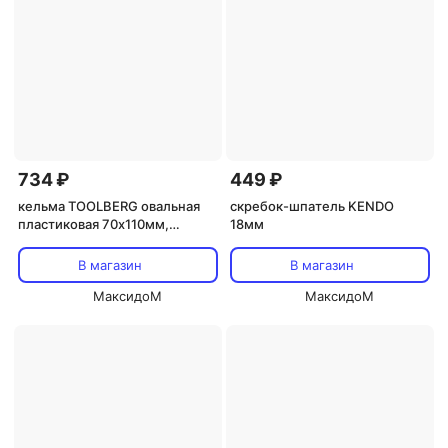
734 ₽
449 ₽
кельма TOOLBERG овальная
скребок-шпатель KENDO
пластиковая 70х110мм,
18мм
арт.1403217
В магазин
В магазин
МаксидоМ
МаксидоМ