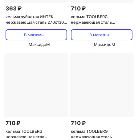
363 ₽
710 ₽
кельма зубчатая ИНТЕК
кельма TOOLBERG
нержавеющая сталь 270х130
нержавеющая сталь
мм зуб 12х12 мм, арт.10105-
деревянная рукоятка
270-012
130х270мм зуб 8х8мм,
В магазин
В магазин
арт.1401208
МаксидоМ
МаксидоМ
710 ₽
710 ₽
кельма TOOLBERG
кельма TOOLBERG
нержавеющая сталь
нержавеющая сталь,