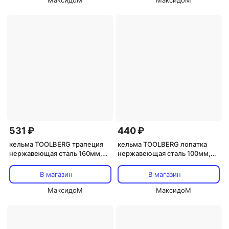
МаксидоМ
МаксидоМ
531 ₽
440 ₽
кельма TOOLBERG трапеция
кельма TOOLBERG лопатка
нержавеющая сталь 160мм,
нержавеющая сталь 100мм,
арт.1400712
арт.1400715
В магазин
В магазин
МаксидоМ
МаксидоМ