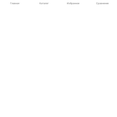
Каталог
Главная
Избранное
Сравнение
Электроника
Бытовая техника
Для автомобиля
Детям
Дом
Дача