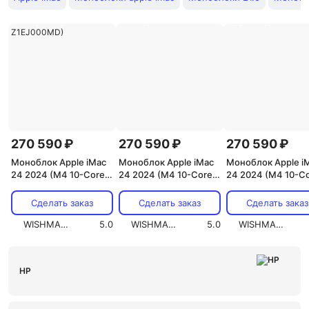
270 590 ₽
270 590 ₽
270 590 ₽
Моноблок Apple iMac
Моноблок Apple iMac
Моноблок Apple i
24 2024 (M4 10-Core,
24 2024 (M4 10-Core,
24 2024 (M4 10-Co
GPU 10-Core, 32GB,
GPU 10-Core, 32GB,
GPU 10-Core, 32G
512GB) (Серебристый,
512GB) (Синий, 32 ГБ,
512GB) (Оранжевы
Сделать заказ
Сделать заказ
Сделать заказ
32 ГБ, 512 ГБ,
512 ГБ, Z1EQ000N3)
32 ГБ, 512 ГБ,
Z1EJ000MD)
WISHMASTER
5.0
WISHMASTER
5.0
Z1EW000DW)
WISHMASTER
HP