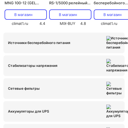
MNG 100-12 (GEL
RS-1/5000 релейный
бесперебойного
гелевый.киб)
однофазный, 5,0 кВА.,
питания Штиль
цена за 1 шт
ST1110L (8000Вт,
В магазин
В магазин
В магазин
подключается 16
climat1.ru
4.4
MIX-BUY
4.8
АКБ,тепл)
climat1.ru
Источники бесперебойного питания
Стабилизаторы напряжения
Сетевые фильтры
Аккумуляторы для UPS