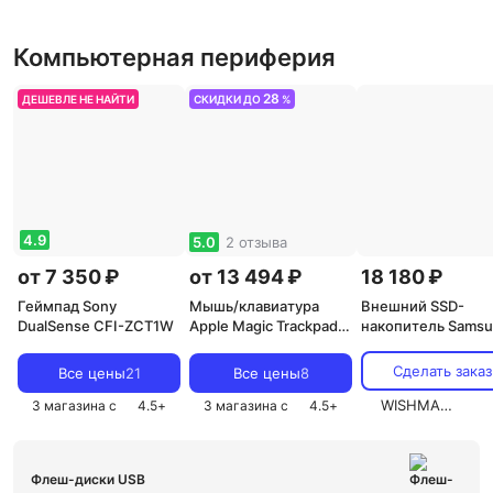
Компьютерная периферия
28
ДЕШЕВЛЕ НЕ НАЙТИ
СКИДКИ ДО
%
4.9
5.0
2 отзыва
от 7 350 ₽
от 13 494 ₽
18 180 ₽
Геймпад Sony
Мышь/клавиатура
Внешний SSD-
DualSense CFI-ZCT1W
Apple Magic Trackpad
накопитель Sams
MC380
T7 MU-PC1T0H/W
USB 3.2 Type C
Сделать заказ
Все цены
21
Все цены
8
(Синий, 1 ТБ)
WISHMASTER
3 магазина с
4.5
+
3 магазина с
4.5
+
Флеш-диски USB