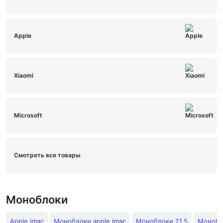
Apple
Xiaomi
Microsoft
Смотреть все товары
Моноблоки
Apple imac
Моноблоки apple imac
Моноблоки 21.5
Монобл