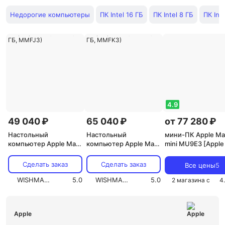
Недорогие компьютеры
ПК Intel 16 ГБ
ПК Intel 8 ГБ
ПК Inte
4.9
49 040 ₽
65 040 ₽
от 77 280 ₽
Настольный
Настольный
мини-ПК Apple Ma
компьютер Apple Mac
компьютер Apple Mac
mini MU9E3 [Apple
mini 2023 Apple M2,
mini 2023 Apple M2,
16 Гб, DDR5, Mac O
8GB RAM, 256GB SSD
8GB RAM, 512GB SSD
Сделать заказ
Сделать заказ
Все цены
5
(Cеребристый, 256
(Cеребристый, 512 ГБ,
ГБ, 8 ГБ, MMFJ3)
WISHMASTER
5.0
8 ГБ, MMFK3)
WISHMASTER
5.0
2 магазина с
4
Apple