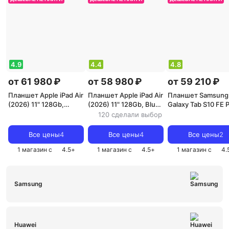
4.9
4.4
4.8
от 61 980 ₽
от 58 980 ₽
от 59 210 ₽
Планшет Apple iPad Air
Планшет Apple iPad Air
Планшет Samsung
(2026) 11" 128Gb,
(2026) 11" 128Gb, Blue
Galaxy Tab S10 FE 
Space Gray (M4) [11",
(M4) [11", IPS,
13.1" 12/256Gb, Sil
120 сделали выбор
IPS, 2360x1640]
2360x1640]
[13.1", PLS, 2880x1
Все цены
4
Все цены
4
Все цены
2
1 магазин с
4.5
+
1 магазин с
4.5
+
1 магазин с
4.
Samsung
Huawei