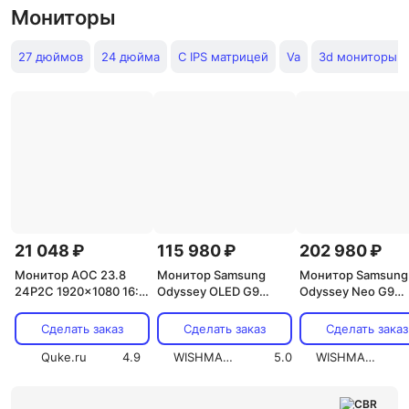
Мониторы
27 дюймов
24 дюйма
С IPS матрицей
Va
3d мониторы
21 048 ₽
115 980 ₽
202 980 ₽
Монитор AOC 23.8
Монитор Samsung
Монитор Samsung
24P2C 1920x1080 16:9
Odyssey OLED G9
Odyssey Neo G9
IPS WLED HDMI
G93SC (Серебристый,
G95NC (Белый, 57
DisplayPort Черный
49", OLED, 240 Гц,
VA, CN, S57CG952
Сделать заказ
Сделать заказ
Сделать заказ
S49CG930SI)
Quke.ru
4.9
WISHMASTER
5.0
WISHMASTER