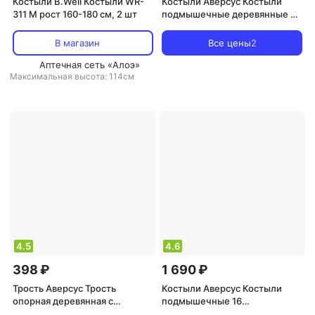
Костыли B.Well Костыли WR-
Костыли Аверсус Костыли
311 М рост 160-180 см, 2 шт
подмышечные деревянные с
ручкой из цельной древесины
пара
В магазин
Все цены
2
Аптечная сеть «Алоэ»
Максимальная высота: 114см
4.5
4.6
398 ₽
1 690 ₽
Трость Аверсус Трость
Костыли Аверсус Костыли
опорная деревянная с
подмышечные 16
пластмассовой ручкой длина
металлические до 100 кг 118-