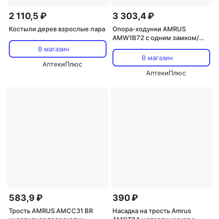
2 110,5 ₽
3 303,4 ₽
Костыли дерев взрослые пара
Опора-ходунки AMRUS
AMW1B72 с одним замком/
переключ режимов, 75 мм
В магазин
В магазин
АптекиПлюс
АптекиПлюс
583,9 ₽
390 ₽
Трость AMRUS AMCC31 BR
Насадка на трость Amrus