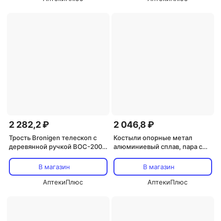
2 282,2 ₽
2 046,8 ₽
Трость Bronigen телескоп с
Костыли опорные метал
деревянной ручкой BOC-200
алюминиевый сплав, пара с
универс/с упс/черный
УПС
В магазин
В магазин
АптекиПлюс
АптекиПлюс