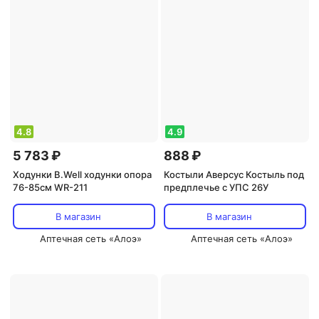
4.8
4.9
5 783 ₽
888 ₽
Ходунки B.Well ходунки опора
Костыли Аверсус Костыль под
76-85см WR-211
предплечье с УПС 26У
В магазин
В магазин
Аптечная сеть «Алоэ»
Аптечная сеть «Алоэ»