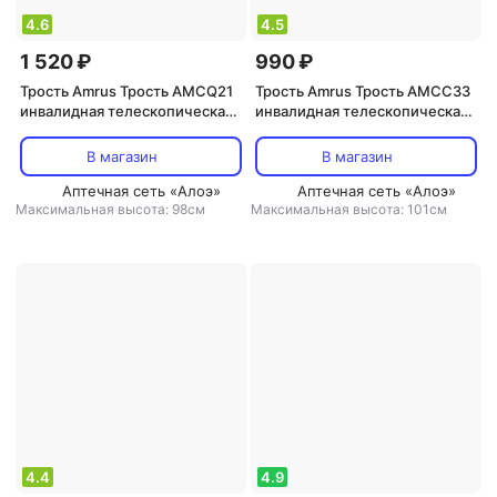
4.6
4.5
1 520 ₽
990 ₽
Трость Amrus Трость AMCQ21
Трость Amrus Трость AMCC33
инвалидная телескопическая
инвалидная телескопическая
металлическая с четырьмя
металлическая с УПС и
опорами, с мягкой рукояткой,
ортопедической рукояткой, 1
В магазин
В магазин
1 шт
шт
Аптечная сеть «Алоэ»
Аптечная сеть «Алоэ»
Максимальная высота: 98см
Максимальная высота: 101см
4.4
4.9