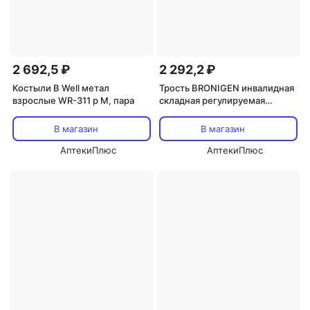
2 692,5 ₽
2 292,2 ₽
Костыли B Well метал
Трость BRONIGEN инвалидная
взрослые WR-311 р M, пара
складная регулируемая
прогулочная опорная с упс
бронзовый
В магазин
В магазин
АптекиПлюс
АптекиПлюс