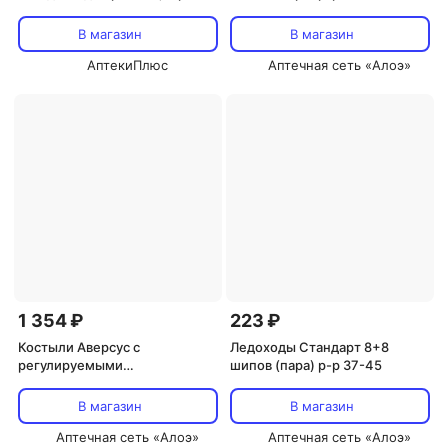
Х-2С)
В магазин
В магазин
АптекиПлюс
Аптечная сеть «Алоэ»
1 354 ₽
223 ₽
Костыли Аверсус с
Ледоходы Стандарт 8+8
регулируемыми
шипов (пара) р-р 37-45
подлокотниками р.М пара (арт
26)
В магазин
В магазин
Аптечная сеть «Алоэ»
Аптечная сеть «Алоэ»