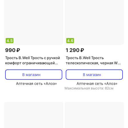
4.5
4.6
990 ₽
1 290 ₽
Трость B.Well Трость с ручкой
Трость B.Well Трость
комфорт ограничивающей
телескопическая, черная WR-
скольжение руки черный
414
В магазин
В магазин
Аптечная сеть «Алоэ»
Аптечная сеть «Алоэ»
Максимальная высота: 82см