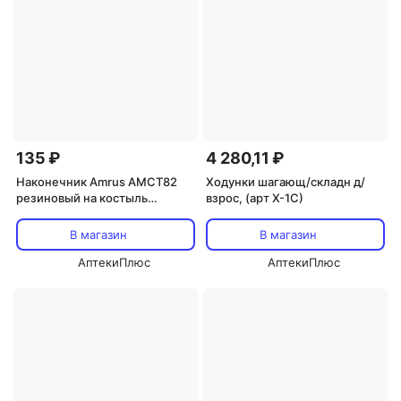
135 ₽
4 280,11 ₽
Наконечник Amrus АМСТ82
Ходунки шагающ/складн д/
резиновый на костыль
взрос, (арт Х-1С)
AMFC14
В магазин
В магазин
АптекиПлюс
АптекиПлюс