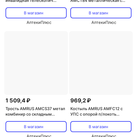
инвалидная телескопич
АМСТ84 металлическая с
металл с закругл рукояткой
одним острием
бронз
В магазин
В магазин
АптекиПлюс
АптекиПлюс
1 509,4 ₽
969,2 ₽
Трость AMRUS AMCS37 метал
Костыль AMRUS AMFC12 с
комбинир со складным
УПС с опорой п/локоть
трехопорным стулом/ регулир
Канадки средний 72-95 см
высота
В магазин
В магазин
АптекиПлюс
АптекиПлюс