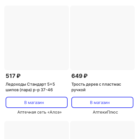
517 ₽
649 ₽
Ледоходы Стандарт 5+5
Трость дерев с пластмас
шипов (пара) р-р 37-46
ручкой
В магазин
В магазин
Аптечная сеть «Алоэ»
АптекиПлюс