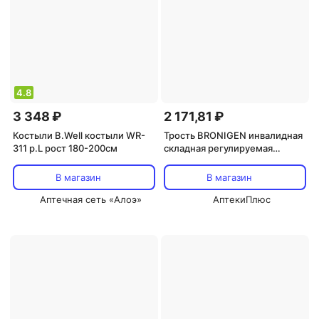
4.8
3 348 ₽
2 171,81 ₽
Костыли B.Well костыли WR-
Трость BRONIGEN инвалидная
311 р.L рост 180-200см
складная регулируемая
прогулочная опорная с упс
черный
В магазин
В магазин
Аптечная сеть «Алоэ»
АптекиПлюс