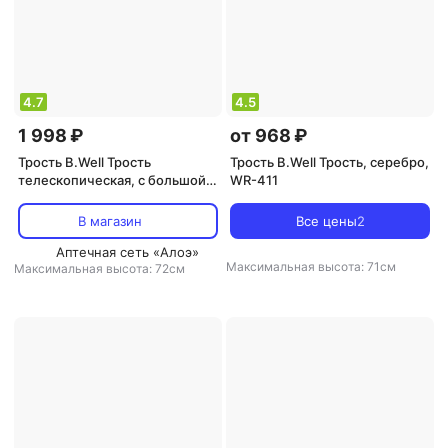
4.7
4.5
1 998 ₽
от 968 ₽
Трость B.Well Трость
Трость B.Well Трость, серебро,
телескопическая, с большой
WR-411
пирамидальной опорой,
серебряная WR-421
В магазин
Все цены
2
Аптечная сеть «Алоэ»
Максимальная высота: 71см
Максимальная высота: 72см