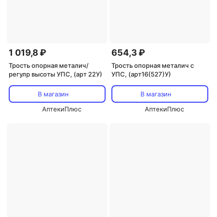
1 019,8 ₽
654,3 ₽
Трость опорная металич/
Трость опорная металич с
регулр высоты УПС, (арт 22У)
УПС, (арт16(527)У)
В магазин
В магазин
АптекиПлюс
АптекиПлюс