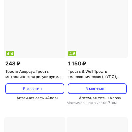
4.4
4.5
248 ₽
1 150 ₽
Трость Аверсус Трость
Трость B.Well Трость
металлическая регулируемая
телескопическая (с УПС),
по высоте 22
бронза WR-411
В магазин
В магазин
Аптечная сеть «Алоэ»
Аптечная сеть «Алоэ»
Максимальная высота: 71см