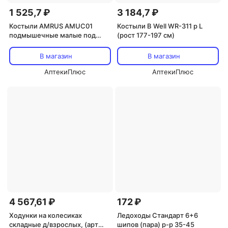
1 525,7 ₽
3 184,7 ₽
Костыли AMRUS AMUC01
Костыли B Well WR-311 р L
подмышечные малые под
(рост 177-197 см)
рост пациента 137-157 см
В магазин
В магазин
АптекиПлюс
АптекиПлюс
4 567,61 ₽
172 ₽
Ходунки на колесиках
Ледоходы Стандарт 6+6
складные д/взрослых, (арт
шипов (пара) р-р 35-45