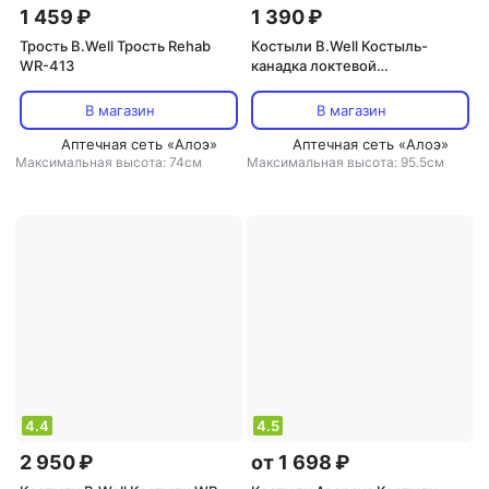
1 459 ₽
1 390 ₽
Трость B.Well Трость Rehab
Костыли B.Well Костыль-
WR-413
канадка локтевой
облегченный c гибкой литой
манжетой, регулируемый,
В магазин
В магазин
WR-322, серый
Аптечная сеть «Алоэ»
Аптечная сеть «Алоэ»
Максимальная высота: 74см
Максимальная высота: 95.5см
4.4
4.5
2 950 ₽
от 1 698 ₽