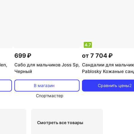
4.7
699 ₽
от 7 704 ₽
en,
Сабо для мальчиков Joss Sp,
Сандалии для мальчи
Черный
Pablosky Кожаные сан
для маленьких мальчи
застежкой-липучкой,
В магазин
Сравнить цены
2
темно-синий
Спортмастер
Смотреть все товары