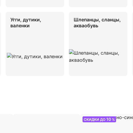
Угги, дутики,
Шлепанцы, сланцы,
валенки
акваобувь
10
СКИДКИ ДО
%