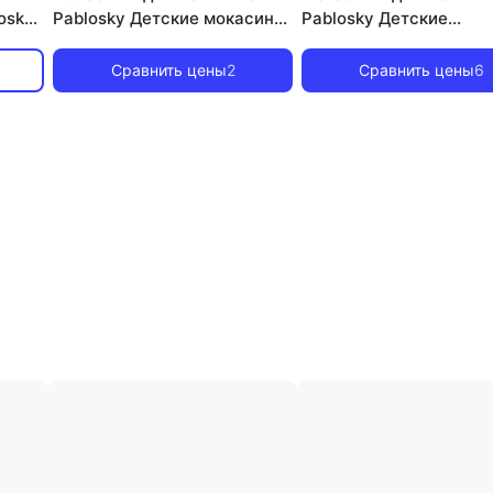
osky,
Pablosky Детские мокасины
Pablosky Детские
из кожи, серый
текстильные мокасины
липучке, черный
Сравнить цены
2
Сравнить цены
6