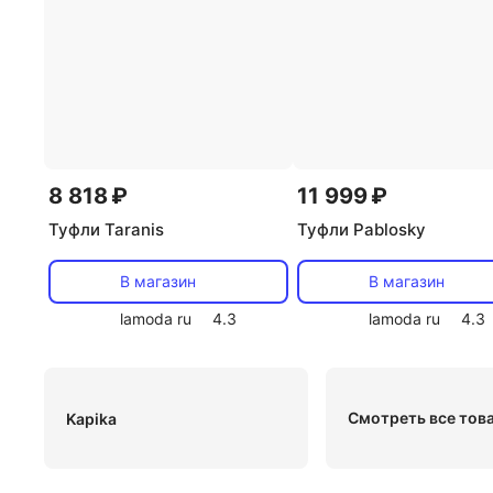
8 818 ₽
11 999 ₽
Туфли Taranis
Туфли Pablosky
В магазин
В магазин
lamoda ru
4.3
lamoda ru
4.3
Смотреть все тов
Kapika