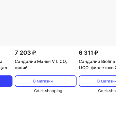
7 203 ₽
6 311 ₽
ка
Сандалии Манья V LICO,
Сандалии Bioline Clog
далии
синий
LICO, фиолетовый
ков с
В магазин
В магазин
Cdek.shopping
Cdek.shopping