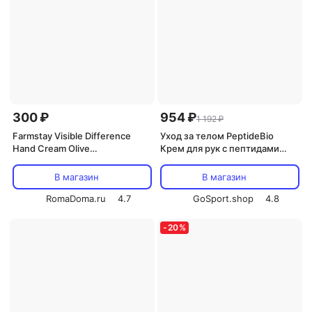
300 ₽
954 ₽
1 192 ₽
Farmstay Visible Difference
Уход за телом PeptideBio
Hand Cream Olive
Крем для рук с пептидами
Питательный крем для рук с
смягчающий 150 мл
экстрактом оливы 100мл
В магазин
В магазин
RomaDoma.ru
4.7
GoSport.shop
4.8
-
20
%