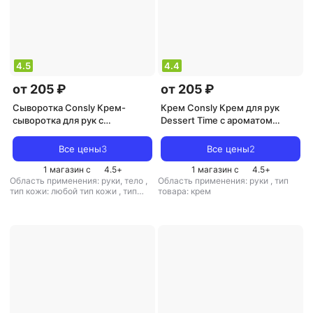
4.5
4.4
от 205 ₽
от 205 ₽
Сыворотка Consly Крем-
Крем Consly Крем для рук
сыворотка для рук с
Dessert Time с ароматом
экстрактом масла ши 100мл
шоколадного печенья, 100 мл
Все цены
3
Все цены
2
1 магазин с
4.5
+
1 магазин с
4.5
+
Область применения: руки, тело
,
Область применения: руки
,
тип
тип кожи: любой тип кожи
,
тип
товара: крем
товара: сыворотка
,
эффект:
питание, увлажнение