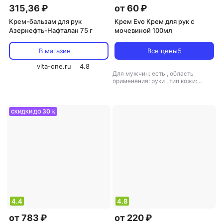
315,36 ₽
от 60 ₽
Крем-бальзам для рук
Крем Evo Крем для рук с
Азернефть-Нафталан 75 г
мочевиной 100мл
В магазин
Все цены
5
vita-one.ru
4.8
Для мужчин: есть
,
область
применения: руки
,
тип кожи:
зрелая, любой тип кожи, сухая
,
тип товара: крем
,
эффект: питание,
увлажнение
30
СКИДКИ ДО
%
4.4
4.8
от 783 ₽
от 220 ₽