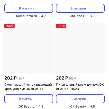
пептидами CU: VITAMIN U
мочевиной PHYTO
Hand Veil Cream 30мл
ФлерЭнзим 125 мл
В магазин
В магазин
RomaDoma.ru
4.7
vita-one.ru
4.8
-
55
%
-
55
%
202 ₽
202 ₽
450 ₽
450 ₽
Смягчающий успокаивающий
Питательный крем для рук OK
крем для рук OK BEAUTY
BEAUTY 01523
01530
В магазин
В магазин
OK Beauty
4.8
OK Beauty
4.8