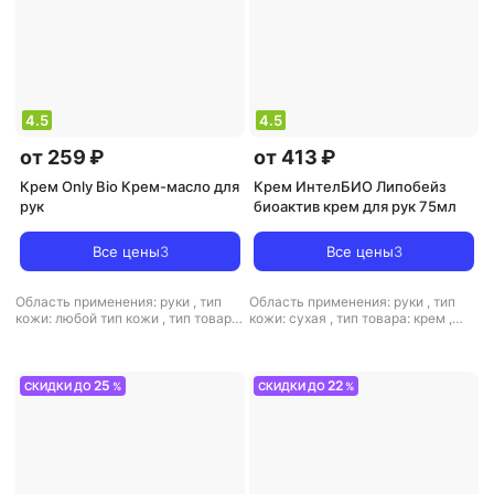
4.5
4.5
от 259 ₽
от 413 ₽
Крем Only Bio Крем-масло для
Крем ИнтелБИО Липобейз
рук
биоактив крем для рук 75мл
Все цены
3
Все цены
3
Область применения: руки
,
тип
Область применения: руки
,
тип
кожи: любой тип кожи
,
тип товара:
кожи: сухая
,
тип товара: крем
,
крем
,
эффект: питание,
эффект: питание, увлажнение
увлажнение
25
22
СКИДКИ ДО
%
СКИДКИ ДО
%