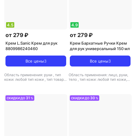
4.5
4.9
от 279 ₽
от 279 ₽
Крем L.Sanic Крем для рук
Крем Бархатные Ручки Крем
8809986240460
для рук универсальный 150 мл
Все цены
3
Все цены
3
Область применения: руки
,
тип
Область применения: лицо, руки,
кожи: любой тип кожи
,
тип товара:
тело
,
тип кожи: любой тип кожи,
крем
,
эффект: питание
чувствительная
,
тип товара: крем
,
эффект: питание, увлажнение
31
30
СКИДКИ ДО
%
СКИДКИ ДО
%