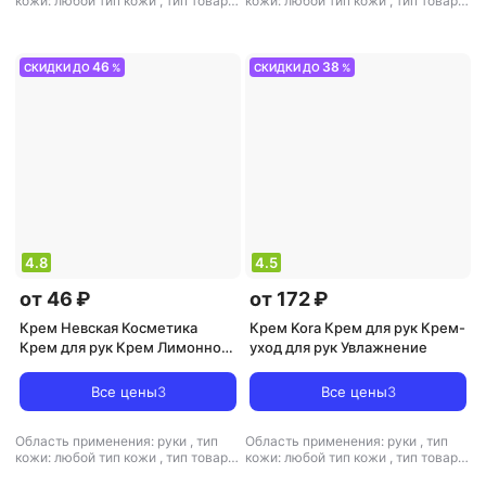
кожи: любой тип кожи
,
тип товара:
кожи: любой тип кожи
,
тип товара:
сыворотка
,
эффект: питание,
крем
,
эффект: питание,
увлажнение
увлажнение
46
38
СКИДКИ ДО
%
СКИДКИ ДО
%
4.8
4.5
от 46 ₽
от 172 ₽
Крем Невская Косметика
Крем Kora Крем для рук Крем-
Крем для рук Крем Лимонно-
уход для рук Увлажнение
глицериновый увлажняющий
для рук
Все цены
3
Все цены
3
Область применения: руки
,
тип
Область применения: руки
,
тип
кожи: любой тип кожи
,
тип товара:
кожи: любой тип кожи
,
тип товара:
крем
,
эффект: отбеливание,
крем
,
эффект: питание,