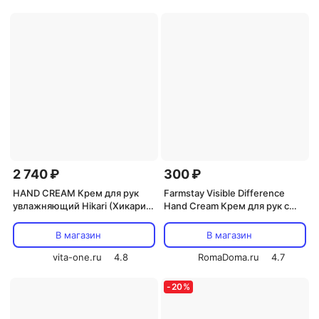
2 740 ₽
300 ₽
HAND CREAM Крем для рук
Farmstay Visible Difference
увлажняющий Hikari (Хикари)
Hand Cream Крем для рук с
100 мл
экстрактом алоэ 100 г
В магазин
В магазин
vita-one.ru
4.8
RomaDoma.ru
4.7
-
20
%