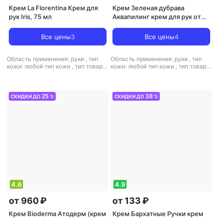
Крем La Florentina Крем для
Крем Зеленая дубрава
рук Iris, 75 мл
Аквапилинг крем для рук от
огруб. кожи и сух. мозол.
75мл
Все цены
3
Все цены
4
Область применения: руки
,
тип
Область применения: руки
,
тип
кожи: любой тип кожи
,
тип товара:
кожи: любой тип кожи
,
тип товара:
крем
,
эффект: питание,
крем
,
эффект: отшелушивающий,
увлажнение
питание, увлажнение
25
38
СКИДКИ ДО
%
СКИДКИ ДО
%
4.6
4.9
от 960 ₽
от 133 ₽
Крем Bioderma Атодерм (крем
Крем Бархатные Ручки крем