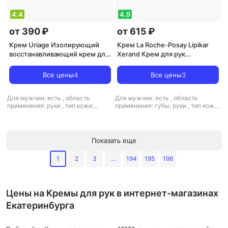
4.4
4.9
от 390 ₽
от 615 ₽
Крем Uriage Изолирующий
Крем La Roche-Posay Lipikar
восстанавливающий крем для
Xerand Крем для рук
рук Bariederm, 50 мл
восстанавливающий 50 мл
Все цены
4
Все цены
3
Для мужчин: есть
,
область
Для мужчин: есть
,
область
применения: руки
,
тип кожи:
применения: губы, руки
,
тип кожи:
любой тип кожи, проблемная,
любой тип кожи, нормальная,
сухая, чувствительная
,
тип
сухая, чувствительная
,
тип
товара: крем
,
эффект: анти-акне,
товара: крем
,
эффект: антистресс,
питание, увлажнение
отшелушивающий, питание,
Показать еще
тонизирующий, увлажнение
1
2
3
...
194
195
196
Цены на Кремы для рук в интернет-магазинах
Екатеринбурга