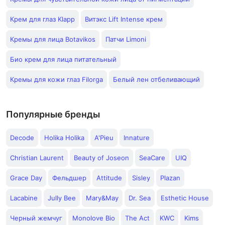
Крем для глаз Klapp
Витэкс Lift Intense крем
Кремы для лица Botavikos
Патчи Limoni
Био крем для лица питательный
Кремы для кожи глаз Filorga
Белый лен отбеливающий
Популярные бренды
Decode
Holika Holika
A'Pieu
Innature
Christian Laurent
Beauty of Joseon
SeaCare
UIQ
Grace Day
Фельдшер
Attitude
Sisley
Plazan
Lacabine
Jully Bee
Mary&May
Dr. Sea
Esthetic House
Черный жемчуг
Monolove Bio
The Act
KWC
Kims