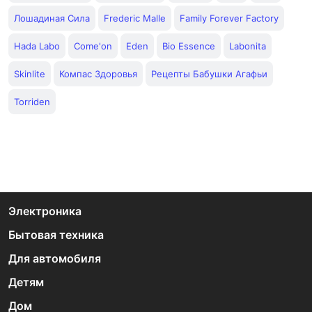
Лошадиная Сила
Frederic Malle
Family Forever Factory
Hada Labo
Come'on
Eden
Bio Essence
Labonita
Skinlite
Компас Здоровья
Рецепты Бабушки Агафьи
Torriden
Электроника
Бытовая техника
Для автомобиля
Детям
Дом