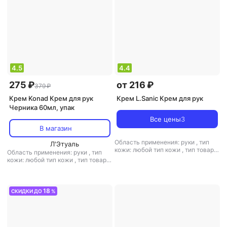
4.5
4.4
275 ₽
от 216 ₽
379 ₽
Крем Konad Крем для рук
Крем L.Sanic Крем для рук
Черника 60мл, упак
Все цены
3
В магазин
Область применения: руки
,
тип
Л'Этуаль
кожи: любой тип кожи
,
тип товара:
Область применения: руки
,
тип
крем
,
эффект: питание
кожи: любой тип кожи
,
тип товара:
крем
,
эффект: увлажнение
18
СКИДКИ ДО
%