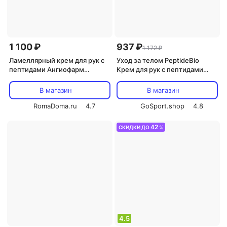
1 100 ₽
937 ₽
1 172 ₽
Ламеллярный крем для рук с
Уход за телом PeptideBio
пептидами Ангиофарм
Крем для рук с пептидами
Lamellar Peptide Hand Cream
смягчающий 100 мл
50 мл
В магазин
В магазин
RomaDoma.ru
4.7
GoSport.shop
4.8
42
СКИДКИ ДО
%
4.5