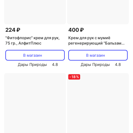
224 ₽
400 ₽
"Фитофлорис" крем для рук,
Крем для рук с мумиё
75 гр., АлфитПлюс
регенерирующий "Бальзам
гор"
В магазин
В магазин
Дары Природы
4.8
Дары Природы
4.8
-
18
%