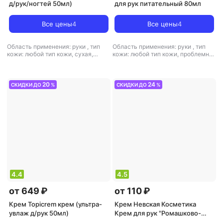
д/рук/ногтей 50мл)
для рук питательный 80мл
Все цены
4
Все цены
4
Область применения: руки
,
тип
Область применения: руки
,
тип
кожи: любой тип кожи, сухая,
кожи: любой тип кожи, проблемная
чувствительная
,
тип товара: крем
,
тип товара: крем
,
эффект: анти-
,
эффект: антистресс, массажный,
акне, антивозрастной, антистресс,
очищение, питание, увлажнение
отшелушивающий, питание,
увлажнение
20
24
СКИДКИ ДО
%
СКИДКИ ДО
%
4.4
4.5
от 649 ₽
от 110 ₽
Крем Topicrem крем (ультра-
Крем Невская Косметика
увлаж д/рук 50мл)
Крем для рук "Ромашково-
глицериновый", 50мл