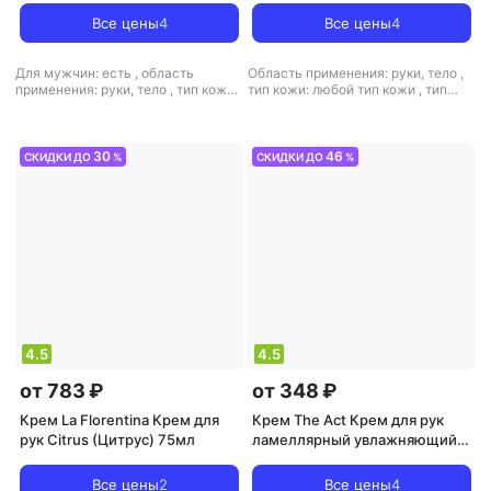
Все цены
4
Все цены
4
Для мужчин: есть
,
область
Область применения: руки, тело
,
применения: руки, тело
,
тип кожи:
тип кожи: любой тип кожи
,
тип
зрелая, любой тип кожи, сухая,
товара: крем
,
эффект: антистресс,
чувствительная
,
тип товара: крем
питание, увлажнение
,
эффект: питание, увлажнение
30
46
СКИДКИ ДО
%
СКИДКИ ДО
%
4.5
4.5
от 783 ₽
от 348 ₽
Крем La Florentina Крем для
Крем The Act Крем для рук
рук Citrus (Цитрус) 75мл
ламеллярный увлажняющий
Virgin
Все цены
2
Все цены
4