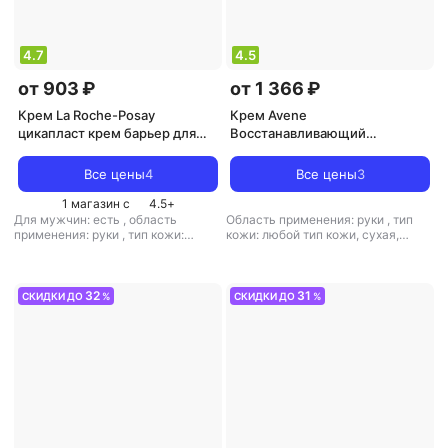
4.7
4.5
от 903 ₽
от 1 366 ₽
Крем La Roche-Posay
Крем Avene
цикапласт крем барьер для
Восстанавливающий
рук 50мл
барьерный крем для рук
"Cicalfat", 100 мл
Все цены
4
Все цены
3
1 магазин с
4.5
+
Для мужчин: есть
,
область
Область применения: руки
,
тип
применения: руки
,
тип кожи:
кожи: любой тип кожи, сухая,
любой тип кожи, сухая,
чувствительная
,
тип товара: крем
чувствительная
,
тип товара: крем
,
эффект: питание, увлажнение
,
эффект: антистресс, питание,
тонизирующий, увлажнение
32
31
СКИДКИ ДО
%
СКИДКИ ДО
%