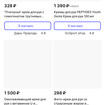
328 ₽
1 390 ₽
1 695 ₽
"Пчелунья" крем для рук с
Кремы для рук PEPTIDES Youth
гомогенатом трутневых
Gems Крем для рук 100 мл
личинок, 75 гр., ООО Мелмур
В магазин
В магазин
Дары Природы
4.8
GoSport.shop
4.8
1 500 ₽
298 ₽
Омолаживающий крем для
Фито-крем для рук со
рук с витамином U и
страусиным жиром и