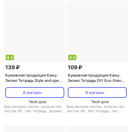
4.5
4.5
139 ₽
109 ₽
Бумажная продукция Канц-
Бумажная продукция Канц-
Эксмо Тетрадь Style and speed
Эксмо Тетрадь DIY Eco-friendly
А5 80 л клетка в ассортименте
А5 48 л клетка в
ассортименте
В магазин
В магазин
Твой дом
Твой дом
Вид линовки: клетка
,
количество
Вид линовки: клетка
,
количество
листов: 80
,
тип: тетрадь
,
формат:
листов: 48
,
тип: тетрадь
,
тип
А5
крепления: скрепка
,
формат: А5