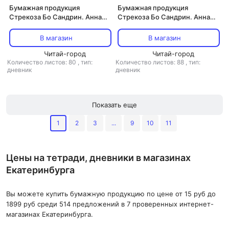
Бумажная продукция
Бумажная продукция
Стрекоза Бо Сандрин. Анна
Стрекоза Бо Сандрин. Анна
Павлова. Личный дневник.
Павлова. Личный дневник.
Первый триумф
Трудное искусство балета
В магазин
В магазин
Читай-город
Читай-город
Количество листов: 80
,
тип:
Количество листов: 88
,
тип:
дневник
дневник
Показать еще
1
2
3
...
9
10
11
Цены на тетради, дневники в магазинах
Екатеринбурга
Вы можете купить бумажную продукцию по цене от 15 руб до
1899 руб среди 514 предложений в 7 проверенных интернет-
магазинах Екатеринбурга.