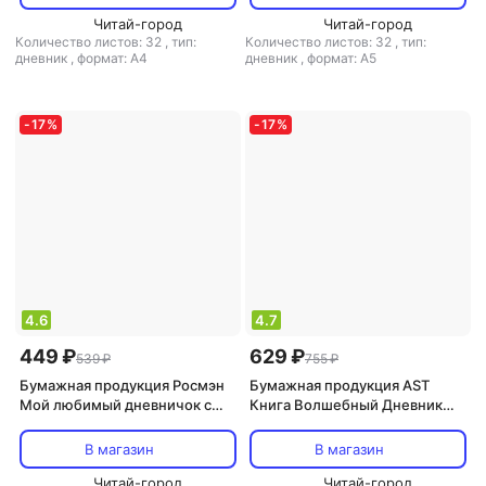
обложка, 64 стр
Читай-город
Читай-город
Количество листов: 32
,
тип:
Количество листов: 32
,
тип:
дневник
,
формат: А4
дневник
,
формат: А5
-
17
%
-
17
%
4.6
4.7
449 ₽
629 ₽
539 ₽
755 ₽
Бумажная продукция Росмэн
Бумажная продукция AST
Мой любимый дневничок с
Книга Волшебный Дневник
наклейками. Я и мои друзья
для Девочки
В магазин
В магазин
Читай-город
Читай-город