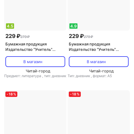
4.5
4.9
229 ₽
229 ₽
279 ₽
279 ₽
Бумажная продукция
Бумажная продукция
Издательство "Учитель"
Издательство "Учитель"
Читательский дневник. 7-8
Читательский дневник (1-2
классы. Содержание
классы)
В магазин
В магазин
произведений с отзывами.
Характеристики героев ISBN
Читай-город
Читай-город
Предмет: литература
,
тип: дневник
Тип: дневник
,
формат: А5
4630061319566
-
18
%
-
18
%