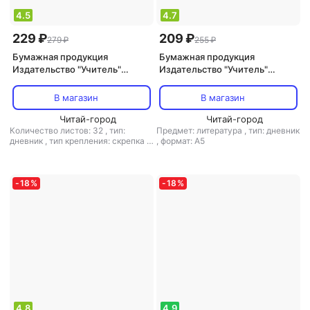
4.5
4.7
229 ₽
209 ₽
279 ₽
255 ₽
Бумажная продукция
Бумажная продукция
Издательство "Учитель"
Издательство "Учитель"
Читательский дневник по
Читательский дневник. 3
программе "Школа XXI века"
класс: Примеры анализа и
В магазин
В магазин
литературоведческий
Читай-город
словарик
Читай-город
Количество листов: 32
,
тип:
Предмет: литература
,
тип: дневник
дневник
,
тип крепления: скрепка
,
,
формат: А5
формат: А5
-
18
%
-
18
%
4.8
4.9