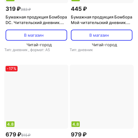
319 ₽
445 ₽
383 ₽
Бумажная продукция Бомбора
Бумажная продукция Бомбора
DC. Читательский дневник.
Мой читательский дневник.
Аквамен
99 книг, которые должен
прочесть каждый
В магазин
В магазин
Читай-город
Читай-город
Тип: дневник
,
формат: А5
Тип: дневник
-
17
%
4.8
4.8
679 ₽
979 ₽
815 ₽