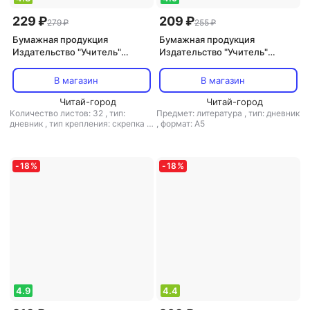
229 ₽
209 ₽
279 ₽
255 ₽
Бумажная продукция
Бумажная продукция
Издательство "Учитель"
Издательство "Учитель"
Читательский дневник по
Читательский дневник. 4
программе "Школа России"
класс: Примеры анализа и
В магазин
В магазин
литературоведческий
Читай-город
словарик
Читай-город
Количество листов: 32
,
тип:
Предмет: литература
,
тип: дневник
дневник
,
тип крепления: скрепка
,
,
формат: А5
формат: А5
-
18
%
-
18
%
4.9
4.4