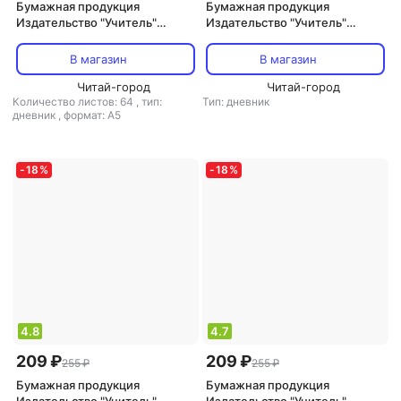
Бумажная продукция
Бумажная продукция
Издательство "Учитель"
Издательство "Учитель"
Читательский дневник: 4
Читательский дневник. 3-4
класс. Программа "Школа
классы. ФГОС ISBN
В магазин
В магазин
России"
4620029845596
Читай-город
Читай-город
Количество листов: 64
,
тип:
Тип: дневник
дневник
,
формат: А5
-
18
%
-
18
%
4.8
4.7
209 ₽
209 ₽
255 ₽
255 ₽
Бумажная продукция
Бумажная продукция