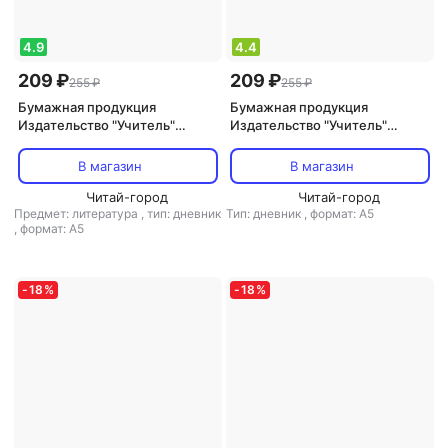
4.9
4.4
209 ₽
209 ₽
255 ₽
255 ₽
Бумажная продукция
Бумажная продукция
Издательство "Учитель"
Издательство "Учитель"
Читательский дневник: 1
Читательский дневник: 2
класс. Примеры анализа и
класс. Программа "Школа
В магазин
В магазин
литературоведческий
России"
словарик
Читай-город
Читай-город
Предмет: литература
,
тип: дневник
Тип: дневник
,
формат: А5
,
формат: А5
-
18
%
-
18
%