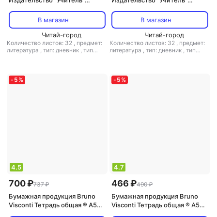
Издательство "Учитель"
Издательство "Учитель"
Читательский дневник. 4
Читательский дневник. 1
класс. Программа "Начальная
класс. Программа "Начальная
В магазин
В магазин
школа XXI века". ФГОС ISBN
школа XXI века". ФГОС ISBN
4630075875836
Читай-город
4630061312420
Читай-город
Количество листов: 32
,
предмет:
Количество листов: 32
,
предмет:
литература
,
тип: дневник
,
тип
литература
,
тип: дневник
,
тип
крепления: скрепка
,
формат: А5
крепления: скрепка
,
формат: А5
-
5
%
-
5
%
4.5
4.7
700 ₽
466 ₽
737 ₽
490 ₽
Бумажная продукция Bruno
Бумажная продукция Bruno
Visconti Тетрадь общая ® А5
Visconti Тетрадь общая ® А5
140 х 210 мм SMART BEAR 60 л
"БОТАНИКА" 60 л., клетка Арт.