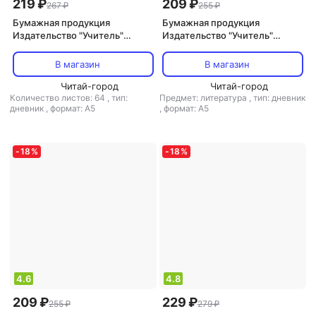
219 ₽
209 ₽
267 ₽
255 ₽
Бумажная продукция
Бумажная продукция
Издательство "Учитель"
Издательство "Учитель"
Читательский дневник. 1
Читательский дневник: 2
класс: Программа "Школа
класс. Примеры анализа и
В магазин
В магазин
России"
литературоведческий
Читай-город
словарик
Читай-город
Количество листов: 64
,
тип:
Предмет: литература
,
тип: дневник
дневник
,
формат: А5
,
формат: А5
-
18
%
-
18
%
4.6
4.8
209 ₽
229 ₽
255 ₽
279 ₽