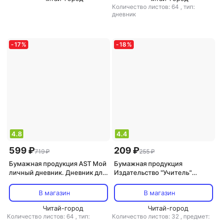
Количество листов: 64
,
тип:
дневник
-
17
%
-
18
%
4.8
4.4
599 ₽
209 ₽
719 ₽
255 ₽
Бумажная продукция AST Мой
Бумажная продукция
личный дневник. Дневник для
Издательство "Учитель"
девочки с наклейками
Читательский дневник. 2
класс. Программа "Начальная
В магазин
В магазин
школа XXI века". ФГОС
Читай-город
Читай-город
Количество листов: 64
,
тип:
Количество листов: 32
,
предмет: