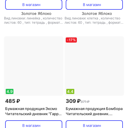
линейка Арт. 7-60-202/01
7-60-201/02
В магазин
В магазин
Золотое Яблоко
Золотое Яблоко
Вид линовки: линейка
,
количество
Вид линовки: клетка
,
количество
листов: 60
,
тип: тетрадь
,
формат:
листов: 60
,
тип: тетрадь
,
формат:
А5
А5
-
17
%
4.9
4.4
485 ₽
309 ₽
371 ₽
Бумажная продукция Эксмо
Бумажная продукция Бомбора
Читательский дневник "Гарри
Читательский дневник.
Поттер", 32 листа, с
Единороги. Книги - это
наклейками
вдохновение, 162х210, мягкая
В магазин
В магазин