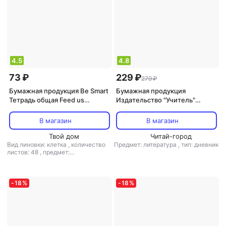
4.5
4.8
73 ₽
229 ₽
279 ₽
Бумажная продукция Be Smart
Бумажная продукция
Тетрадь общая Feed us
Издательство "Учитель"
обществознание 16,5x20,3 см
Читательский дневник. 5-6
48 л в клетку
классы. Программные
В магазин
В магазин
произведения, известные
Твой дом
цитаты и выражени…
Читай-город
Вид линовки: клетка
,
количество
Предмет: литература
,
тип: дневник
листов: 48
,
предмет:
обществознание
,
тип: тетрадь
,
тип крепления: скрепка
,
формат:
А5
-
18
%
-
18
%