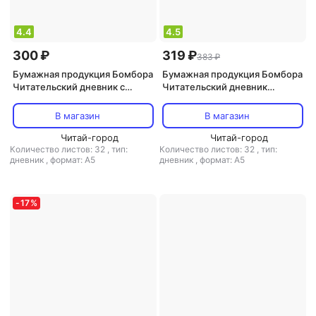
4.4
4.5
300 ₽
319 ₽
383 ₽
Бумажная продукция Бомбора
Бумажная продукция Бомбора
Читательский дневник с
Читательский дневник
анкетой I love BTS and books,
"Единороги. Время,
32 листа
проведенное с книгой, всегда
В магазин
В магазин
приключение", 32 л…
Читай-город
Читай-город
Количество листов: 32
,
тип:
Количество листов: 32
,
тип:
дневник
,
формат: А5
дневник
,
формат: А5
-
17
%