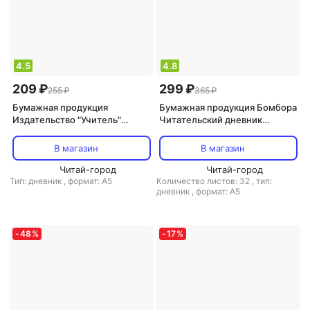
4.5
4.8
209 ₽
299 ₽
255 ₽
365 ₽
Бумажная продукция
Бумажная продукция Бомбора
Издательство "Учитель"
Читательский дневник
Читательский дневник. 7-9
"Единороги. Книги - это
классы. ФГОС
суперсила", 32 листа
В магазин
В магазин
Читай-город
Читай-город
Тип: дневник
,
формат: А5
Количество листов: 32
,
тип:
дневник
,
формат: А5
-
48
%
-
17
%