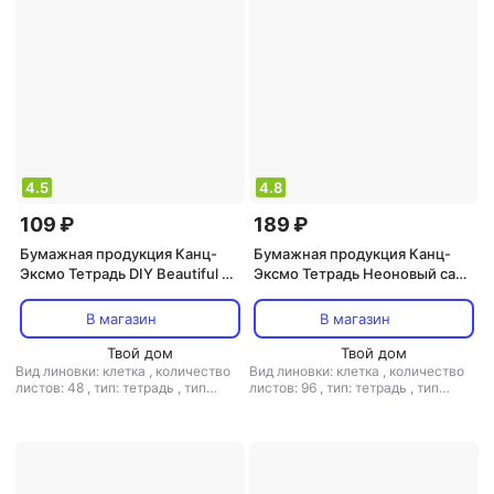
4.5
4.8
109 ₽
189 ₽
Бумажная продукция Канц-
Бумажная продукция Канц-
Эксмо Тетрадь DIY Beautiful А5
Эксмо Тетрадь Неоновый сад
48 л клетка в ассортименте
А5 96 л клетка в ассортименте
В магазин
В магазин
Твой дом
Твой дом
Вид линовки: клетка
,
количество
Вид линовки: клетка
,
количество
листов: 48
,
тип: тетрадь
,
тип
листов: 96
,
тип: тетрадь
,
тип
крепления: скрепка
,
формат: А5
крепления: спираль
,
формат: А5