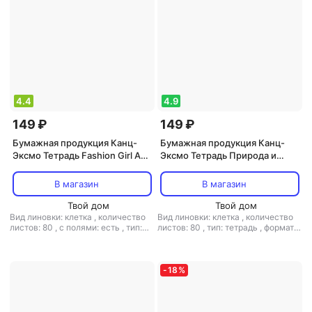
4.4
4.9
149 ₽
149 ₽
Бумажная продукция Канц-
Бумажная продукция Канц-
Эксмо Тетрадь Fashion Girl А5
Эксмо Тетрадь Природа и
80 л клетка в ассортименте
стихия А5 80 л клетка в
ассортименте
В магазин
В магазин
Твой дом
Твой дом
Вид линовки: клетка
,
количество
Вид линовки: клетка
,
количество
листов: 80
,
с полями: есть
,
тип:
листов: 80
,
тип: тетрадь
,
формат:
тетрадь
,
формат: А5
А5
-
18
%