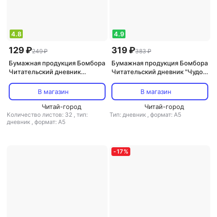
4.8
4.9
129 ₽
319 ₽
249 ₽
383 ₽
Бумажная продукция Бомбора
Бумажная продукция Бомбора
Читательский дневник
Читательский дневник "Чудо-
"Единороги. Книжки уносят
женщина"
меня в сказочный мир", 32
В магазин
В магазин
листа
Читай-город
Читай-город
Количество листов: 32
,
тип:
Тип: дневник
,
формат: А5
дневник
,
формат: А5
-
17
%