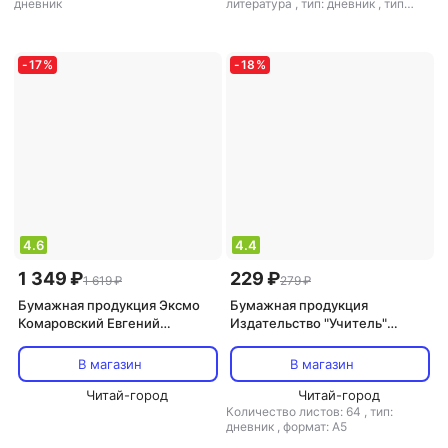
дневник
литература
,
тип: дневник
,
тип
крепления: скрепка
,
формат: А5
-
17
%
-
18
%
4.6
4.4
1 349 ₽
229 ₽
1 619 ₽
279 ₽
Бумажная продукция Эксмо
Бумажная продукция
Комаровский Евгений
Издательство "Учитель"
Олегович. Дневничок. Наши
Читательский дневник. 5-6
заметки о нашем ребенке
классы. ФГОС
В магазин
В магазин
Читай-город
Читай-город
Количество листов: 64
,
тип:
дневник
,
формат: А5