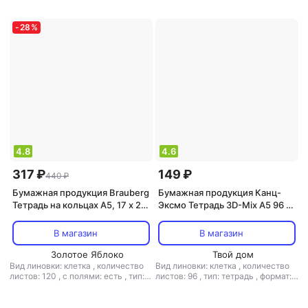
-
28
%
4.8
4.6
317 ₽
149 ₽
440 ₽
Бумажная продукция Brauberg
Бумажная продукция Канц-
Тетрадь на кольцах A5, 17 х 21
Эксмо Тетрадь 3D-Mix А5 96 л
см, 120 листов, твердый
клетка в ассортименте
картон, клетка "Travel"
В магазин
В магазин
Золотое Яблоко
Твой дом
Вид линовки: клетка
,
количество
Вид линовки: клетка
,
количество
листов: 120
,
с полями: есть
,
тип:
листов: 96
,
тип: тетрадь
,
формат:
тетрадь
,
тип крепления: кольца
,
А5
формат: А5