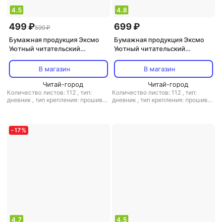
4.5
4.8
499 ₽
699 ₽
599 ₽
Бумажная продукция Эксмо
Бумажная продукция Эксмо
Уютный читательский
Уютный читательский
дневник. Мои книжные
дневник. Мои книжные
путешествия
путешествия 9785041168186
В магазин
В магазин
Читай-город
Читай-город
Количество листов: 112
,
тип:
Количество листов: 112
,
тип:
дневник
,
тип крепления: прошивка
дневник
,
тип крепления: прошивка
,
формат: А5
,
формат: А5
-
17
%
4.7
4.5