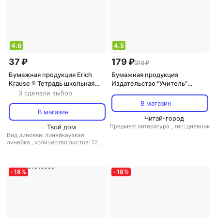
4.6
4.5
37 ₽
179 ₽
218 ₽
Бумажная продукция Erich
Бумажная продукция
Krause ® Тетрадь школьная
Издательство "Учитель"
ученическая "Классика" 12
Читательский дневник. 7-8
3 сделали выбор
листов, линейка в асс
классы. Содержание
В магазин
произведений с отзывами.
В магазин
Характеристики героев ISBN
Читай-город
Предмет: литература
,
тип: дневник
Твой дом
4630075870145
Вид линовки: линейкаузкая
линейка
,
количество листов: 12
,
с
полями: есть
,
тип: тетрадь
,
тип
крепления: скрепка
,
формат: А5
-
18
%
-
18
%