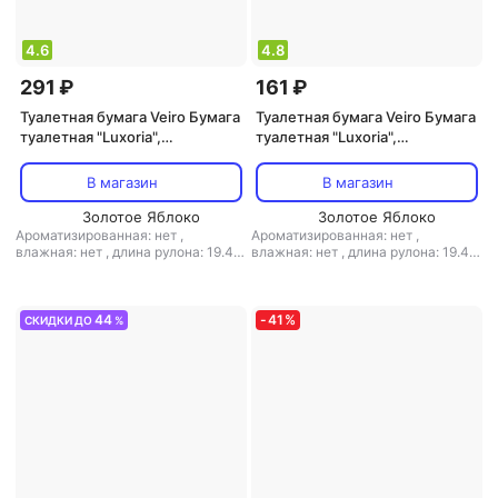
4.6
4.8
291 ₽
161 ₽
Туалетная бумага Veiro Бумага
Туалетная бумага Veiro Бумага
туалетная "Luxoria",
туалетная "Luxoria",
трехслойная, цвет: белый, 8
трехслойная, 4 рулона
рулонов
В магазин
В магазин
Золотое Яблоко
Золотое Яблоко
Ароматизированная: нет
,
Ароматизированная: нет
,
влажная: нет
,
длина рулона: 19.4 м
влажная: нет
,
длина рулона: 19.4 м
,
кол-во рулонов: 8 рул.
,
кол-во
,
кол-во рулонов: 4 рул.
,
кол-во
слоев: 3-слойная
,
количество
слоев: 3-слойная
,
количество
листов: 155
,
листовая: есть
,
листов: 155
,
наличие втулки: есть
,
наличие втулки: есть
,
перфорация:
перфорация: есть
,
рисунок: есть
,
44
-
41
%
СКИДКИ ДО
%
есть
,
рисунок: есть
,
структура
структура волокна: вторичное
волокна: вторичное волокно
,
тип:
волокно
,
тип: туалетная бумага
,
туалетная бумага
,
тиснение: есть
тиснение: есть