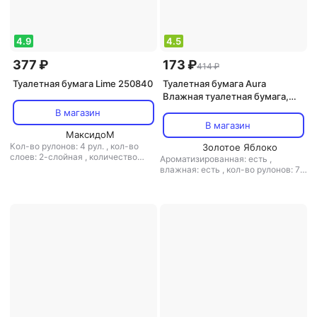
4.9
4.5
377 ₽
173 ₽
414 ₽
Туалетная бумага Lime 250840
Туалетная бумага Aura
Влажная туалетная бумага,
72шт
В магазин
В магазин
МаксидоМ
Кол-во рулонов: 4 рул.
,
кол-во
Золотое Яблоко
слоев: 2-слойная
,
количество
Ароматизированная: есть
,
листов: 200
,
листовая: есть
,
тип:
влажная: есть
,
кол-во рулонов: 72
туалетная бумага
рул.
,
кол-во слоев: 1-слойная
,
количество листов: 72
,
перфорация: нет
,
структура
волокна: первичное волокно
,
тип:
туалетная бумага
,
тиснение: нет