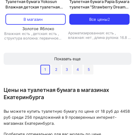
Туалетная бумага Yokosun
Туалетная бумага Papia Бумага
Влажная детская туалетная
туалетная "Strawberry Dream"
бумага, 42шт
с рисунком, трехслойная,
белая
В магазин
Все цены
2
Золотое Яблоко
Ароматизированная: есть
,
Влажная: есть
,
детская: есть
,
влажная: нет
,
длина рулона: 16.8 м
структура волокна: первичное
,
кол-во рулонов: 8 рул.
,
кол-во
волокно
,
тип: туалетная бумага
слоев: 3-слойная
,
количество
листов: 140
,
листовая: есть
,
наличие втулки: есть
,
перфорация:
Показать еще
есть
,
рисунок: есть
,
структура
волокна: первичное волокно
,
тип:
туалетная бумага
,
тиснение: есть
1
2
3
4
5
Цены на туалетная бумага в магазинах
Екатеринбурга
Вы можете купить туалетную бумагу по цене от 18 руб до 4458
руб среди 256 предложений в 9 проверенных интернет-
магазинах Екатеринбурга.
Подберите оптимальную для вас модель по цене,