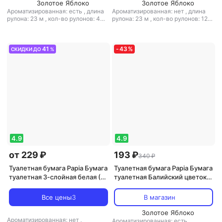
Золотое Яблоко
Золотое Яблоко
Ароматизированная: есть
,
длина
Ароматизированная: нет
,
длина
рулона: 23 м
,
кол-во рулонов: 4
рулона: 23 м
,
кол-во рулонов: 12
рул.
,
кол-во слоев: 2-слойная
,
рул.
,
кол-во слоев: 2-слойная
,
количество листов: 184
,
наличие
количество листов: 184
,
наличие
втулки: есть
,
перфорация: есть
,
втулки: есть
,
перфорация: есть
,
рисунок: нет
,
структура волокна:
рисунок: нет
,
структура волокна:
41
-
43
%
СКИДКИ ДО
%
вторичное волокно
,
тип:
вторичное волокно
,
тип:
туалетная бумага
,
тиснение: есть
туалетная бумага
,
тиснение: есть
4.9
4.9
от 229 ₽
193 ₽
340 ₽
Туалетная бумага Papia Бумага
Туалетная бумага Papia Бумага
туалетная 3-слойная белая (8
туалетная Балийский цветок
рулонов в упаковке)
3-слойная белая
Все цены
3
В магазин
Золотое Яблоко
Ароматизированная: нет
,
Ароматизированная: есть
,