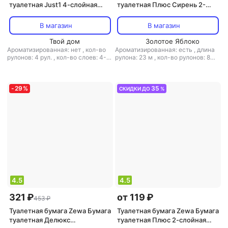
туалетная Just1 4-слойная
туалетная Плюс Сирень 2-
белая (4 рулона в упаковке)
слойная белая (8 рулонов в
упаковке)
В магазин
В магазин
Твой дом
Золотое Яблоко
Ароматизированная: нет
,
кол-во
Ароматизированная: есть
,
длина
рулонов: 4 рул.
,
кол-во слоев: 4-
рулона: 23 м
,
кол-во рулонов: 8
слойная
,
количество листов: 90
,
рул.
,
кол-во слоев: 2-слойная
,
листовая: есть
,
наличие втулки:
количество листов: 184
,
наличие
есть
,
перфорация: есть
,
рисунок:
втулки: есть
,
перфорация: есть
,
есть
,
структура волокна:
рисунок: нет
,
структура волокна:
-
29
%
35
СКИДКИ ДО
%
первичное волокно
,
тип:
вторичное волокно
,
тип:
туалетная бумага
,
тиснение: есть
туалетная бумага
,
тиснение: есть
4.5
4.5
321 ₽
от 119 ₽
453 ₽
Туалетная бумага Zewa Бумага
Туалетная бумага Zewa Бумага
туалетная Делюкс
туалетная Плюс 2-слойная