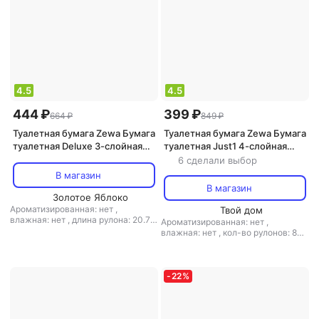
4.5
4.5
444 ₽
399 ₽
664 ₽
849 ₽
Туалетная бумага Zewa Бумага
Туалетная бумага Zewa Бумага
туалетная Deluxe 3-слойная
туалетная Just1 4-слойная
белая (12 рулонов в упаковке)
белая
6 сделали выбор
В магазин
В магазин
Золотое Яблоко
Ароматизированная: нет
,
Твой дом
влажная: нет
,
длина рулона: 20.7
Ароматизированная: нет
,
м
,
кол-во рулонов: 12 рул.
,
кол-во
влажная: нет
,
кол-во рулонов: 8
слоев: 3-слойная
,
количество
рул.
,
кол-во слоев: 4-слойная
,
листов: 145
,
листовая: есть
,
количество листов: 90
,
листовая:
наличие втулки: есть
,
перфорация:
есть
,
наличие втулки: есть
,
есть
,
рисунок: нет
,
структура
перфорация: есть
,
рисунок: нет
,
-
22
%
волокна: первичное волокно
,
тип:
структура волокна: первичное
туалетная бумага
,
тиснение: есть
волокно
,
тип: туалетная бумага
,
тиснение: есть