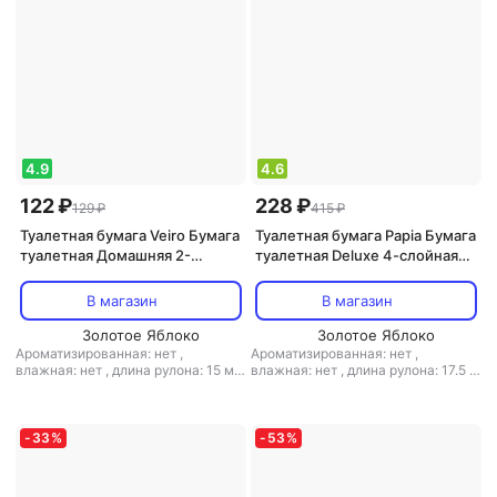
волокно
,
тип: туалетная бумага
,
тиснение: есть
тиснение: есть
4.9
4.6
122 ₽
228 ₽
129 ₽
415 ₽
Туалетная бумага Veiro Бумага
Туалетная бумага Papia Бумага
туалетная Домашняя 2-
туалетная Deluxe 4-слойная
слойная белая (4 рулона в
белая (4 рулона в упаковке)
упаковке)
В магазин
В магазин
Золотое Яблоко
Золотое Яблоко
Ароматизированная: нет
,
Ароматизированная: нет
,
влажная: нет
,
длина рулона: 15 м
,
влажная: нет
,
длина рулона: 17.5 м
кол-во рулонов: 4 рул.
,
кол-во
,
кол-во рулонов: 4 рул.
,
кол-во
слоев: 2-слойная
,
количество
слоев: 4-слойная
,
количество
листов: 120
,
листовая: есть
,
листов: 140
,
наличие втулки: есть
,
наличие втулки: есть
,
перфорация:
перфорация: есть
,
рисунок: есть
,
-
33
%
-
53
%
есть
,
рисунок: нет
,
структура
структура волокна: первичное
волокна: вторичное волокно
,
тип:
волокно
,
тип: туалетная бумага
,
туалетная бумага
,
тиснение: есть
тиснение: есть