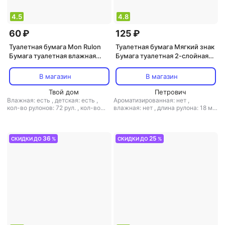
4.5
4.8
60 ₽
125 ₽
Туалетная бумага Mon Rulon
Туалетная бумага Мягкий знак
Бумага туалетная влажная
Бумага туалетная 2-слойная
N20
белая (4 рулона в упаковке)
В магазин
В магазин
Твой дом
Петрович
Влажная: есть
,
детская: есть
,
Ароматизированная: нет
,
кол-во рулонов: 72 рул.
,
кол-во
влажная: нет
,
длина рулона: 18 м
,
слоев: 1-слойная
,
количество
кол-во рулонов: 4 рул.
,
кол-во
листов: 20
,
листовая: есть
,
слоев: 2-слойная
,
количество
структура волокна: первичное
листов: 144
,
наличие втулки: есть
,
волокно
,
тип: туалетная бумага
,
перфорация: есть
,
рисунок: нет
,
36
25
СКИДКИ ДО
%
СКИДКИ ДО
%
тиснение: нет
структура волокна: первичное
волокно
,
тип: туалетная бумага
,
тиснение: есть