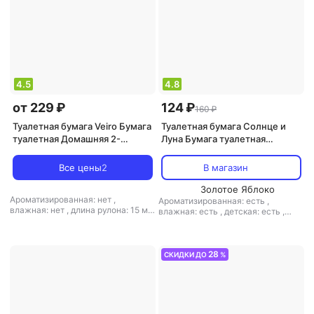
4.5
4.8
от 229 ₽
124 ₽
160 ₽
Туалетная бумага Veiro Бумага
Туалетная бумага Солнце и
туалетная Домашняя 2-
Луна Бумага туалетная
слойная белая (12 рулонов в
влажная для детей с
упаковке)
экстрактом череды
Все цены
2
В магазин
Золотое Яблоко
Ароматизированная: нет
,
Ароматизированная: есть
,
влажная: нет
,
длина рулона: 15 м
,
влажная: есть
,
детская: есть
,
кол-во рулонов: 12 рул.
,
кол-во
кол-во рулонов: 72 рул.
,
кол-во
слоев: 2-слойная
,
количество
слоев: 1-слойная
,
количество
листов: 120
,
наличие втулки: есть
,
листов: 72
,
тип: туалетная бумага
перфорация: есть
,
рисунок: есть
,
,
тиснение: нет
28
СКИДКИ ДО
%
структура волокна: вторичное
волокно
,
тип: туалетная бумага
,
тиснение: есть