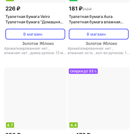
226 ₽
181 ₽
219 ₽
Туалетная бумага Veiro
Туалетная бумага Aura
Туалетная бумага "Домашняя",
Туалетная бумага влажная
2-х слойная, 8 рулонов, белая
Ultra comfort, 80 шт
В магазин
В магазин
Золотое Яблоко
Золотое Яблоко
Ароматизированная: нет
,
Ароматизированная: нет
,
влажная: нет
,
длина рулона: 15 м
,
влажная: есть
,
кол-во рулонов: 12
кол-во рулонов: 8 рул.
,
кол-во
рул.
,
количество листов: 80
,
слоев: 2-слойная
,
количество
листовая: есть
,
структура
листов: 120
,
наличие втулки: есть
,
волокна: первичное волокно
,
тип:
перфорация: есть
,
рисунок: нет
,
туалетная бумага
,
тиснение: нет
33
СКИДКИ ДО
%
структура волокна: вторичное
волокно
,
тип: туалетная бумага
,
тиснение: есть
4.7
4.4