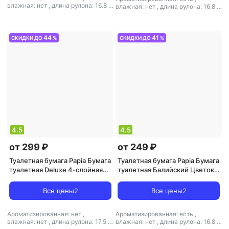
влажная: нет
,
длина рулона: 16.8 м
влажная: нет
,
длина рулона: 16.8 м
,
кол-во рулонов: 8 рул.
,
кол-во
,
кол-во рулонов: 4 рул.
,
кол-во
слоев: 3-слойная
,
количество
слоев: 3-слойная
,
количество
листов: 140
,
листовая: есть
,
листов: 140
,
наличие втулки: есть
,
наличие втулки: есть
,
перфорация:
перфорация: есть
,
рисунок: есть
,
44
41
СКИДКИ ДО
%
СКИДКИ ДО
%
есть
,
рисунок: есть
,
структура
структура волокна: первичное
волокна: первичное волокно
,
тип:
волокно
,
тип: туалетная бумага
,
туалетная бумага
,
тиснение: есть
тиснение: есть
4.5
4.5
от 299 ₽
от 249 ₽
Туалетная бумага Papia Бумага
Туалетная бумага Papia Бумага
туалетная Deluxe 4-слойная
туалетная Балийский Цветок
белая (8 рулонов в упаковке)
3-слойная белая
4604857000099
Все цены
2
Все цены
2
Ароматизированная: нет
,
Ароматизированная: есть
,
влажная: нет
,
длина рулона: 17.5 м
влажная: нет
,
длина рулона: 16.8 м