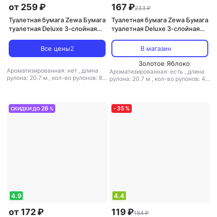
от 259 ₽
167 ₽
233 ₽
Туалетная бумага Zewa Бумага
Туалетная бумага Zewa Бумага
туалетная Deluxe 3-слойная
туалетная Deluxe 3-слойная
белая (8 рулонов в упаковке)
персиковая (4 рулона в
упаковке)
Все цены
2
В магазин
Золотое Яблоко
Ароматизированная: нет
,
длина
Ароматизированная: есть
,
длина
рулона: 20.7 м
,
кол-во рулонов: 8
рулона: 20.7 м
,
кол-во рулонов: 4
рул.
,
кол-во слоев: 3-слойная
,
рул.
,
кол-во слоев: 3-слойная
,
количество листов: 150
,
наличие
количество листов: 150
,
наличие
втулки: есть
,
перфорация: есть
,
втулки: есть
,
перфорация: есть
,
рисунок: нет
,
структура волокна:
рисунок: нет
,
структура волокна:
26
-
35
%
СКИДКИ ДО
%
первичное волокно
,
тип:
первичное волокно
,
тип:
туалетная бумага
,
тиснение: есть
туалетная бумага
,
тиснение: есть
4.9
4.4
от 172 ₽
119 ₽
184 ₽