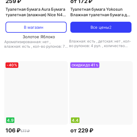
259 ₽
от 172 ₽
Туалетная бумага Aura Бумага
Туалетная бумага Yokosun
туалетная (влажная) Nice N42
Влажная туалетная бумага для
(ромашка)
взрослых 78 шт
В магазин
Все цены
2
Золотое Яблоко
Влажная: есть
,
детская: нет
,
кол-
Ароматизированная: нет
,
во рулонов: 4 рул.
,
количество
влажная: есть
,
кол-во рулонов: 72
листов: 78
,
листовая: есть
,
тип:
рул.
,
кол-во слоев: 1-слойная
,
туалетная бумага
количество листов: 42
,
перфорация: нет
,
структура
волокна: первичное волокно
,
тип:
-
40
%
41
СКИДКИ ДО
%
туалетная бумага
,
тиснение: нет
4.9
4.4
106 ₽
от 229 ₽
177 ₽