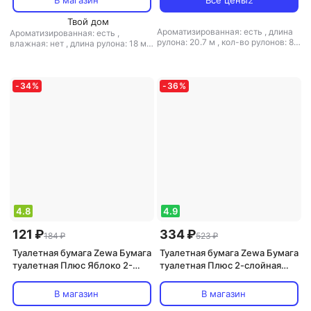
В магазин
Все цены
2
Твой дом
Ароматизированная: есть
,
длина
Ароматизированная: есть
,
рулона: 20.7 м
,
кол-во рулонов: 8
влажная: нет
,
длина рулона: 18 м
,
рул.
,
кол-во слоев: 3-слойная
,
кол-во рулонов: 12 рул.
,
кол-во
количество листов: 150
,
листовая:
слоев: 3-слойная
,
количество
есть
,
наличие втулки: есть
,
листов: 145
,
наличие втулки: нет
,
перфорация: есть
,
рисунок: нет
,
перфорация: есть
,
структура
-
34
%
-
36
%
структура волокна: первичное
волокна: первичное волокно
,
тип:
волокно
,
тип: туалетная бумага
,
туалетная бумага
,
тиснение: есть
тиснение: есть
4.8
4.9
121 ₽
334 ₽
184 ₽
523 ₽
Туалетная бумага Zewa Бумага
Туалетная бумага Zewa Бумага
туалетная Плюс Яблоко 2-
туалетная Плюс 2-слойная
слойная зеленая (4 рулона в
белая (12 рулонов в упаковке)
упаковке)
В магазин
В магазин