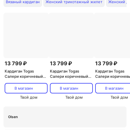
Вязаный кардиган
Женский трикотажный жилет
Женский д
13 799 ₽
13 799 ₽
13 799 ₽
Кардиган Togas
Кардиган Togas
Кардиган Togas
Салери коричневый
Салери коричневый
Салери коричнев
женский XS(42)
женский S(44)
женский M(46)
В магазин
В магазин
В магазин
Твой дом
Твой дом
Твой дом
Olsen