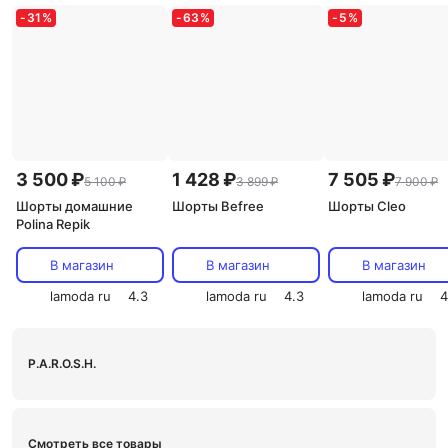
-
31
%
-
63
%
-
5
%
3 500 ₽
1 428 ₽
7 505 ₽
5 100 ₽
3 899 ₽
7 900 ₽
Шорты домашние
Шорты Befree
Шорты Cleo
Polina Repik
В магазин
В магазин
В магазин
lamoda ru
4.3
lamoda ru
4.3
lamoda ru
4
P.A.R.O.S.H.
Смотреть все товары