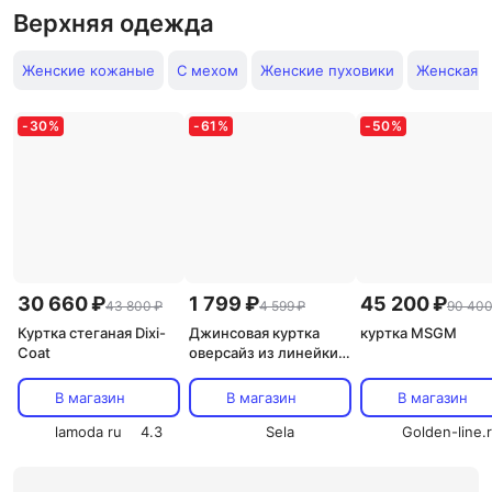
Верхняя одежда
Женские кожаные
С мехом
Женские пуховики
Женская 
-
30
%
-
61
%
-
50
%
30 660 ₽
1 799 ₽
45 200 ₽
43 800 ₽
4 599 ₽
90 400
Куртка стеганая Dixi-
Джинсовая куртка
куртка MSGM
Coat
оверсайз из линейки
SELA Young
В магазин
В магазин
В магазин
lamoda ru
4.3
Sela
Golden-line.