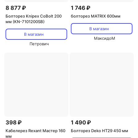
8 877 ₽
1 746 ₽
Болторез Knipex CoBolt 200
болторез MATRIX 600мм
мм (KN-7101200SB)
В магазин
В магазин
МаксидоМ
Петрович
398 ₽
1 490 ₽
Кабелерез Rexant Мастер 160
Болторез Deko HT29 450 мм
мм