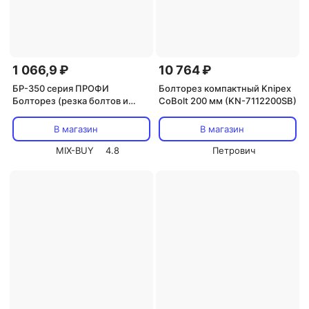
1 066,9 ₽
10 764 ₽
БР-350 серия ПРОФИ
Болторез компактный Knipex
Болторез (резка болтов и
CoBolt 200 мм (KN-7112200SB)
арматуры до 7 мм), цена за 1
шт
В магазин
В магазин
MIX-BUY
4.8
Петрович