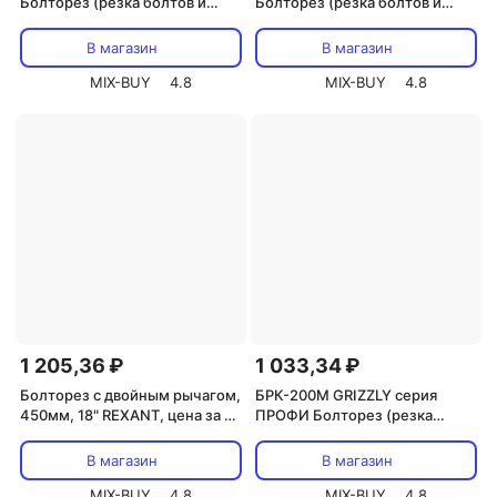
Болторез (резка болтов и
Болторез (резка болтов и
арматуры до 13 мм), цена за 1
арматуры до 22 мм), цена за 1
шт
шт
В магазин
В магазин
MIX-BUY
4.8
MIX-BUY
4.8
1 205,36 ₽
1 033,34 ₽
Болторез с двойным рычагом,
БРК-200М GRIZZLY серия
450мм, 18" REXANT, цена за 1
ПРОФИ Болторез (резка
шт
болтов до 6 мм, резка тросов
до 4 мм), цена за 1 шт
В магазин
В магазин
MIX-BUY
4.8
MIX-BUY
4.8