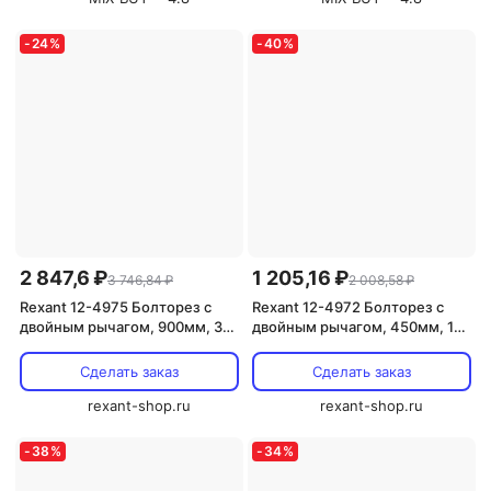
-
24
%
-
40
%
2 847,6 ₽
1 205,16 ₽
3 746,84 ₽
2 008,58 ₽
Rexant 12-4975 Болторез с
Rexant 12-4972 Болторез с
двойным рычагом, 900мм, 36
двойным рычагом, 450мм, 18
1 шт
1 шт
Сделать заказ
Сделать заказ
rexant-shop.ru
rexant-shop.ru
-
38
%
-
34
%