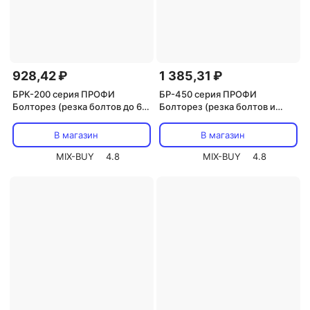
928,42 ₽
1 385,31 ₽
БРК-200 серия ПРОФИ
БР-450 серия ПРОФИ
Болторез (резка болтов до 6
Болторез (резка болтов и
мм, резка тросов до 4 мм),
арматуры до 8 мм), цена за 1
цена за 1 шт
шт
В магазин
В магазин
MIX-BUY
4.8
MIX-BUY
4.8