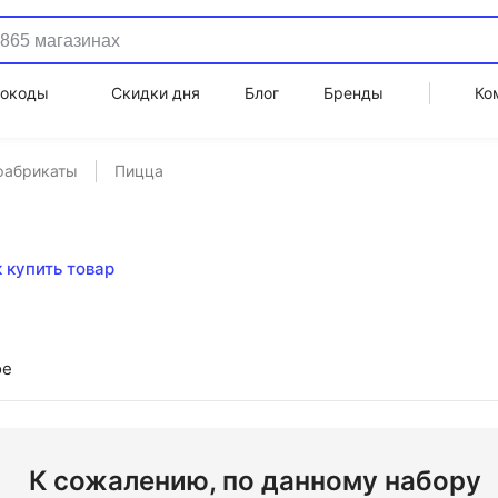
окоды
Скидки дня
Блог
Бренды
Ко
фабрикаты
Пицца
 купить товар
ое
К сожалению, по данному набору