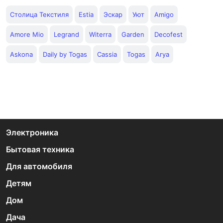
Столица Текстиля
Estia
Эскар
Уют
Amigo
Amore Mio
Legrand
Witerra
Garden
Decofest
Askona
Daily by Togas
Cassia
Togas
Arya
Электроника
Бытовая техника
Для автомобиля
Детям
Дом
Дача