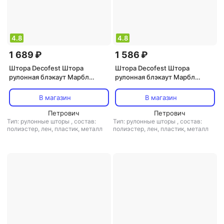
4.8
4.8
1 689 ₽
1 586 ₽
Штора Decofest Штора
Штора Decofest Штора
рулонная блэкаут Марбл
рулонная блэкаут Марбл
70x160 см серая
60x160 см бежевая
В магазин
В магазин
Петрович
Петрович
Тип: рулонные шторы
,
состав:
Тип: рулонные шторы
,
состав:
полиэстер, лен, пластик, металл
полиэстер, лен, пластик, металл