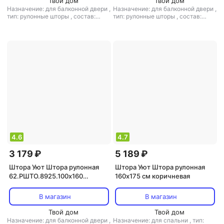
Твой дом
Твой дом
Назначение: для балконной двери
,
Назначение: для балконной двери
,
тип: рулонные шторы
,
состав:
тип: рулонные шторы
,
состав:
полиэстер
полиэстер, лен
4.6
4.7
3 179 ₽
5 189 ₽
Штора Уют Штора рулонная
Штора Уют Штора рулонная
62.РШТО.8925.100х160
160х175 см коричневая
100x160 см натуральная
В магазин
В магазин
Твой дом
Твой дом
Назначение: для балконной двери
,
Назначение: для спальни
,
тип: