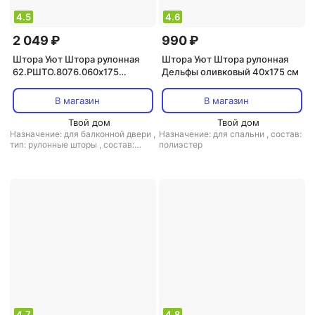
4.5
4.6
2 049 ₽
990 ₽
Штора Уют Штора рулонная
Штора Уют Штора рулонная
62.РШТО.8076.060х175
Дельфы оливковый 40х175 см
60x175 см бежевая
В магазин
В магазин
Твой дом
Твой дом
Назначение: для балконной двери
,
Назначение: для спальни
,
состав:
тип: рулонные шторы
,
состав:
полиэстер
полиэстер
4.7
4.8