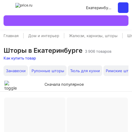
Екатеринбург
Главная
Дом и интерьер
Жалюзи, карнизы, шторы
Ш
Шторы в Екатеринбурге
3 906 товаров
Как купить товар
Занавески
Рулонные шторы
Тюль для кухни
Римские што
Сначала популярное