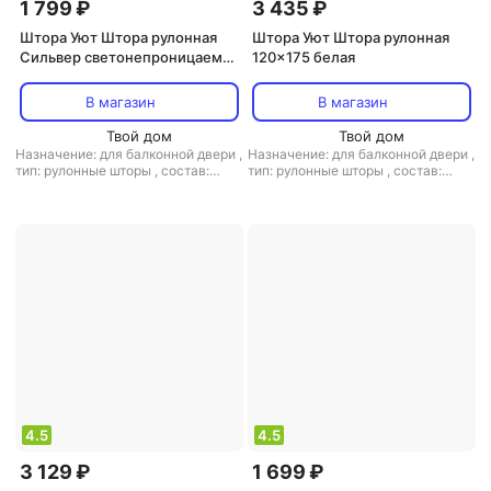
1 799 ₽
3 435 ₽
Штора Уют Штора рулонная
Штора Уют Штора рулонная
Сильвер светонепроницаемая
120x175 белая
белая, 50х175 см
В магазин
В магазин
Твой дом
Твой дом
Назначение: для балконной двери
,
Назначение: для балконной двери
,
тип: рулонные шторы
,
состав:
тип: рулонные шторы
,
состав:
полиэстер
полиэстер, хлопок
4.5
4.5
3 129 ₽
1 699 ₽