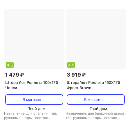
4.5
4.5
1 479 ₽
3 919 ₽
Штора Уют Роллета 100х175
Штора Уют Роллета 160Х175
Челси
Фрост Brown
В магазин
В магазин
Твой дом
Твой дом
Назначение: для спальни
,
тип:
Назначение: для балконной двери
,
рулонные шторы
,
состав:
тип: рулонные шторы
,
состав:
полиэстер
полиэстер