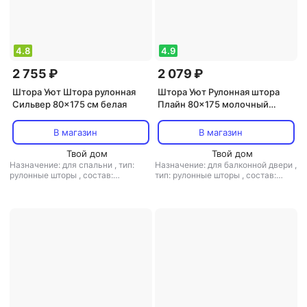
4.8
4.9
2 755 ₽
2 079 ₽
Штора Уют Штора рулонная
Штора Уют Рулонная штора
Сильвер 80x175 см белая
Плайн 80x175 молочный
шоколад
В магазин
В магазин
Твой дом
Твой дом
Назначение: для спальни
,
тип:
Назначение: для балконной двери
,
рулонные шторы
,
состав:
тип: рулонные шторы
,
состав:
полиэстер
полиэстер