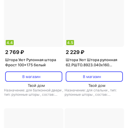
4.4
4.5
2 769 ₽
2 229 ₽
Штора Уют Рулонная штора
Штора Уют Штора рулонная
Фрост 100x175 белый
62.РШТО.8923.040х160
40x160 см шоколад
В магазин
В магазин
Твой дом
Твой дом
Назначение: для балконной двери
,
Назначение: для спальни
,
тип:
тип: рулонные шторы
,
состав:
рулонные шторы
,
состав:
полиэстер
полиэстер