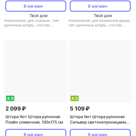
В магазин
В магазин
Твой дом
Твой дом
Назначение: для спальни
,
тип:
Назначение: для балконной двери
,
рулонные шторы
,
состав:
тип: рулонные шторы
,
состав:
полиэстер
полиэстер
4.9
4.5
2 099 ₽
5 109 ₽
Штора Уют Штора рулонная
Штора Уют Штора рулонная
Плайн сливочная, 100х175 см
Сильвер светонепроницаемая
160 х 175 см полиэстер белая
В магазин
В магазин