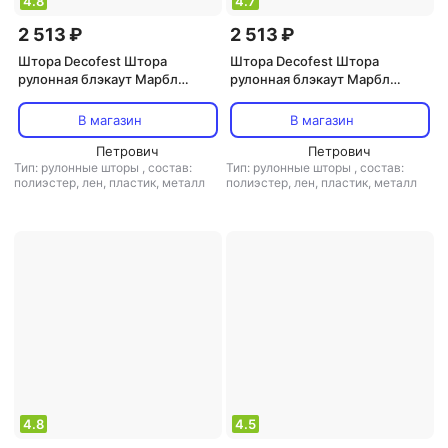
4.8
4.7
2 513 ₽
2 513 ₽
Штора Decofest Штора
Штора Decofest Штора
рулонная блэкаут Марбл
рулонная блэкаут Марбл
120x160 см серая
120x160 см бежевая
В магазин
В магазин
Петрович
Петрович
Тип: рулонные шторы
,
состав:
Тип: рулонные шторы
,
состав:
полиэстер, лен, пластик, металл
полиэстер, лен, пластик, металл
4.8
4.5