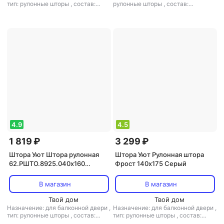
тип: рулонные шторы
,
состав:
рулонные шторы
,
состав:
полиэстер
полиэстер
4.9
4.5
1 819 ₽
3 299 ₽
Штора Уют Штора рулонная
Штора Уют Рулонная штора
62.РШТО.8925.040х160
Фрост 140х175 Серый
40x160 см натуральная
В магазин
В магазин
Твой дом
Твой дом
Назначение: для балконной двери
,
Назначение: для балконной двери
,
тип: рулонные шторы
,
состав:
тип: рулонные шторы
,
состав:
полиэстер
полиэстер