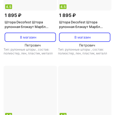
4.5
4.5
1 895 ₽
1 895 ₽
Штора Decofest Штора
Штора Decofest Штора
рулонная блэкаут Марбл
рулонная блэкаут Марбл
80x160 см серая
80x160 см бежевая
В магазин
В магазин
Петрович
Петрович
Тип: рулонные шторы
,
состав:
Тип: рулонные шторы
,
состав:
полиэстер, лен, пластик, металл
полиэстер, лен, пластик, металл