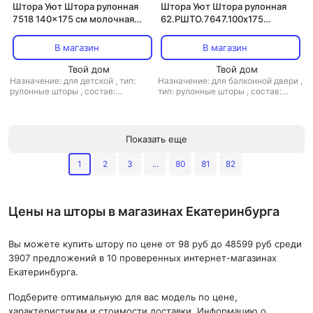
Штора Уют Штора рулонная
Штора Уют Штора рулонная
7518 140x175 см молочная
62.РШТО.7647.100х175
шоколад
100x175 см лососевая
В магазин
В магазин
Твой дом
Твой дом
Назначение: для детской
,
тип:
Назначение: для балконной двери
,
рулонные шторы
,
состав:
тип: рулонные шторы
,
состав:
полиэстер
полиэстер
Показать еще
1
2
3
...
80
81
82
Цены на шторы в магазинах Екатеринбурга
Вы можете купить штору по цене от 98 руб до 48599 руб среди
3907 предложений в 10 проверенных интернет-магазинах
Екатеринбурга.
Подберите оптимальную для вас модель по цене,
характеристикам и стоимости доставки. Информацию о