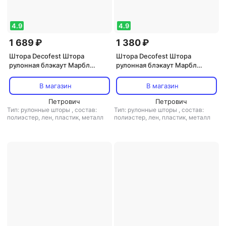
4.9
4.9
1 689 ₽
1 380 ₽
Штора Decofest Штора
Штора Decofest Штора
рулонная блэкаут Марбл
рулонная блэкаут Марбл
70x160 см коричневая
50x160 см коричневая
В магазин
В магазин
Петрович
Петрович
Тип: рулонные шторы
,
состав:
Тип: рулонные шторы
,
состав:
полиэстер, лен, пластик, металл
полиэстер, лен, пластик, металл