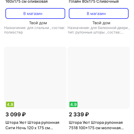
160х175 см оливковая
Плайн 80х175 Сливочный
В магазин
В магазин
Твой дом
Твой дом
Назначение: для спальни
,
состав:
Назначение: для балконной двери
,
полиэстер
тип: рулонные шторы
,
состав:
полиэстер
4.8
4.9
3 099 ₽
2 339 ₽
Штора Уют Штора рулонная
Штора Уют Штора рулонная
Сити Ночь 120 х 175 см
7518 100x175 см молочная
полиэстер черная
шоколад