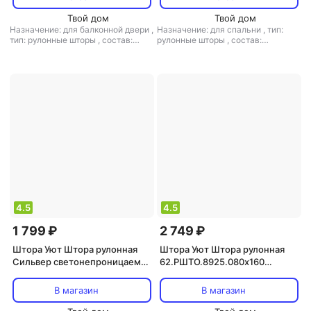
Твой дом
Твой дом
Назначение: для балконной двери
,
Назначение: для спальни
,
тип:
тип: рулонные шторы
,
состав:
рулонные шторы
,
состав:
полиэстер
полиэстер
4.5
4.5
1 799 ₽
2 749 ₽
Штора Уют Штора рулонная
Штора Уют Штора рулонная
Сильвер светонепроницаемая
62.РШТО.8925.080х160
бежевая, 50х175 см
80x160 см натуральная
В магазин
В магазин