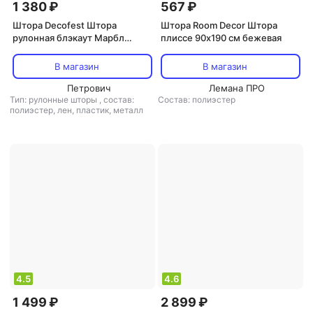
1 380 ₽
567 ₽
Штора Decofest Штора
Штора Room Decor Штора
рулонная блэкаут Марбл
плиссе 90х190 см бежевая
50x160 см бежевая
В магазин
В магазин
Петрович
Лемана ПРО
Тип: рулонные шторы
,
состав:
Состав: полиэстер
полиэстер, лен, пластик, металл
4.5
4.6
1 499 ₽
2 899 ₽