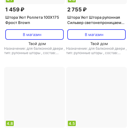
1 459 ₽
2 755 ₽
Штора Уют Роллета 100Х175
Штора Уют Штора рулонная
Фрост Brown
Сильвер светонепроницаемая
бежевая, 80х175 см
В магазин
В магазин
Твой дом
Твой дом
Назначение: для балконной двери
,
Назначение: для балконной двери
,
тип: рулонные шторы
,
состав:
тип: рулонные шторы
,
состав:
полиэстер
полиэстер
4.8
4.5