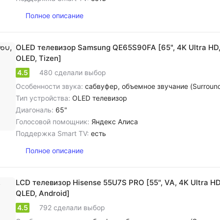
Полное описание
OLED телевизор Samsung QE65S90FA [65", 4K Ultra HD
OLED, Tizen]
4.5
480 сделали выбор
Особенности звука:
сабвуфер, объемное звучание (Surround), cтереозвук NICAM, цифровое шумоподавление, dolby Atmos, dolby Digital, dolb
Тип устройства:
OLED телевизор
Диагональ:
65"
Голосовой помощник:
Яндекс Алиса
Поддержка Smart TV:
есть
Полное описание
LCD телевизор Hisense 55U7S PRO [55", VA, 4K Ultra H
QLED, Android]
4.5
792 сделали выбор