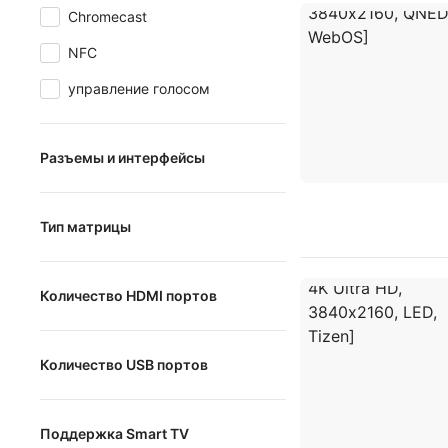
Chromecast
NFC
управление голосом
Разъемы и интерфейсы
S/PDIF (оптический)
Тип матрицы
невидимое подключение
(система скрытых проводов)
IPS
S/PDIF (коаксиальный)
Количество HDMI портов
VA
выход на наушники 3.5 мм
1
TFT
композитный
Количество USB портов
2
TN
RF (Антенный вход)
1
3
SVA
CI+/PCMCIA
Поддержка Smart TV
2
4
MVA