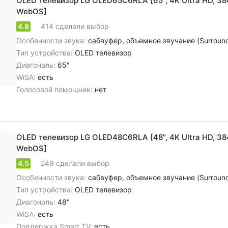
OLED телевизор LG OLED65C6RLA [65", 4K Ultra HD, 38
WebOS]
4.8
414 сделали выбор
Особенности звука:
сабвуфер, объемное звучание (Surround), cтереозвук NICAM, цифровое шумоподавление, dolby Atmos, dolby
Тип устройства:
OLED телевизор
Диагональ:
65"
WiSA:
есть
Голосовой помощник:
нет
OLED телевизор LG OLED48C6RLA [48", 4K Ultra HD, 38
WebOS]
4.5
249 сделали выбор
Особенности звука:
сабвуфер, объемное звучание (Surround), cтереозвук NICAM, цифровое шумоподавление, dolby Atmos, dolby
Тип устройства:
OLED телевизор
Диагональ:
48"
WiSA:
есть
Поддержка Smart TV:
есть