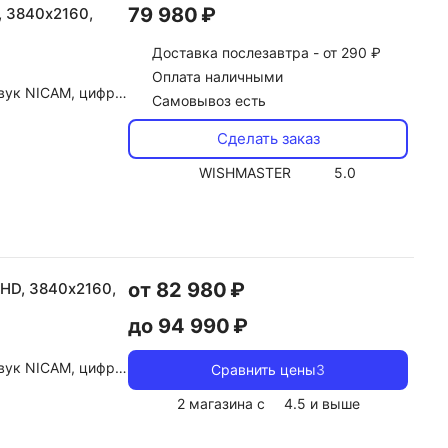
79 980 ₽
, 3840х2160,
Доставка
послезавтра -
от 290 ₽
Оплата наличными
gital, DTS, автоконтроль громкости (AVL)
Самовывоз есть
Сделать заказ
WISHMASTER
5.0
от 82 980 ₽
 HD, 3840х2160,
до 94 990 ₽
igital Plus, DTS, автоконтроль громкости (AVL)
Сравнить цены
3
2 магазина с
4.5
и выше