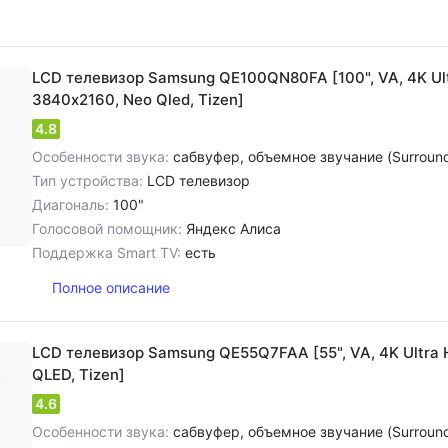
LCD телевизор Samsung QE100QN80FA [100", VA, 4K Ult
3840х2160, Neo Qled, Tizen]
4.8
Особенности звука:
сабвуфер, объемное звучание (Surround), cтереозвук NICAM, цифровое шумоподавление, dolby Atmos
Тип устройства:
LCD телевизор
Диагональ:
100"
Голосовой помощник:
Яндекс Алиса
Поддержка Smart TV:
есть
Полное описание
LCD телевизор Samsung QE55Q7FAA [55", VA, 4K Ultra 
QLED, Tizen]
4.6
Особенности звука:
сабвуфер, объемное звучание (Surround), cтереозвук NICAM, цифровое шумоподавление, dolby Atmos, dolby Digital, dolb