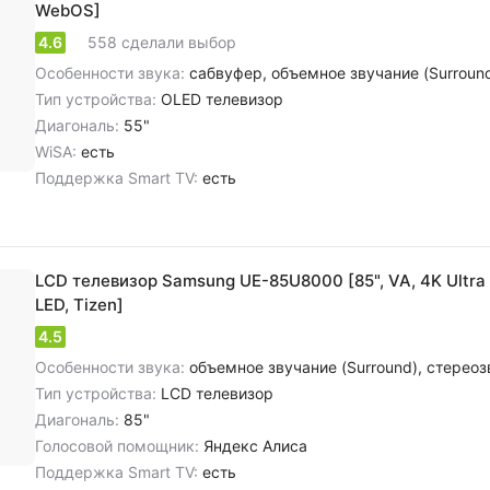
WebOS]
4.6
558 сделали выбор
Особенности звука:
сабвуфер, объемное звучание (Surround), cтереозвук NICAM, цифровое шумоподавление, dolby Atmos, dolby
Тип устройства:
OLED телевизор
Диагональ:
55"
WiSA:
есть
Поддержка Smart TV:
есть
LCD телевизор Samsung UE-85U8000 [85", VA, 4K Ultra
LED, Tizen]
4.5
Особенности звука:
объемное звучание (Surround), cтереозвук NICAM, цифровое шумоподавление, dolby Atmos, dolby Audio, dolby Digital, dol
Тип устройства:
LCD телевизор
Диагональ:
85"
Голосовой помощник:
Яндекс Алиса
Поддержка Smart TV:
есть