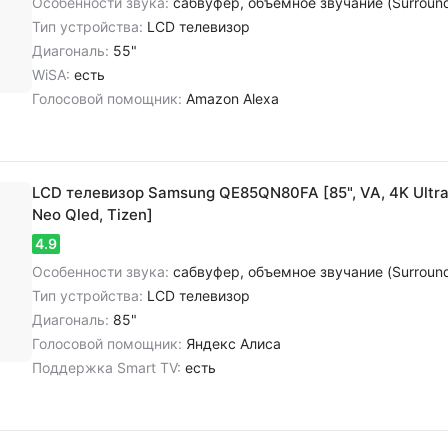
Особенности звука:
сабвуфер, объемное звучание (Surround), цифровое шумоподавление, dolby Atmos, dolby Audio, dolby Digital, do
Тип устройства:
LCD телевизор
Диагональ:
55"
WiSA:
есть
Голосовой помощник:
Amazon Alexa
LCD телевизор Samsung QE85QN80FA [85", VA, 4K Ultra
Neo Qled, Tizen]
4.9
Особенности звука:
сабвуфер, объемное звучание (Surround), cтереозвук NICAM, цифровое шумоподавление, dolby Atmos
Тип устройства:
LCD телевизор
Диагональ:
85"
Голосовой помощник:
Яндекс Алиса
Поддержка Smart TV:
есть