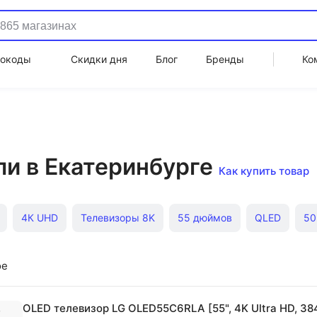
окоды
Скидки дня
Блог
Бренды
Ко
и в Екатеринбурге
Как купить товар
4К UHD
Телевизоры 8K
55 дюймов
QLED
50
32 дюйма
Игровые
Samsung 55"
ое
OLED телевизор LG OLED55C6RLA [55", 4K Ultra HD, 38